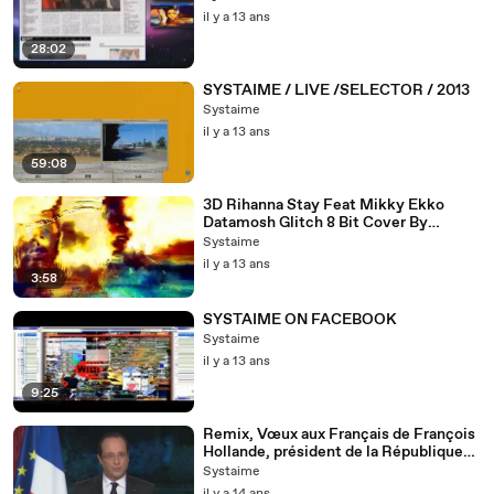
il y a 13 ans
28:02
SYSTAIME / LIVE /SELECTOR / 2013
Systaime
il y a 13 ans
59:08
3D Rihanna Stay Feat Mikky Ekko
Datamosh Glitch 8 Bit Cover By
Systaime
Systaime
il y a 13 ans
3:58
SYSTAIME ON FACEBOOK
Systaime
il y a 13 ans
9:25
Remix, Vœux aux Français de François
Hollande, président de la République
française, 2013, Mash Up By Systaime
Systaime