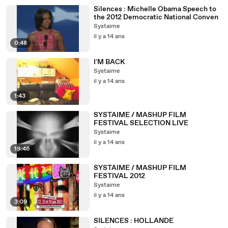
Silences : Michelle Obama Speech to
the 2012 Democratic National Conven
Systaime
il y a 14 ans
0:48
I'M BACK
Systaime
il y a 14 ans
1:43
SYSTAIME / MASHUP FILM
FESTIVAL SELECTION LIVE
Systaime
il y a 14 ans
19:46
SYSTAIME / MASHUP FILM
FESTIVAL 2012
Systaime
il y a 14 ans
3:09
SILENCES : HOLLANDE