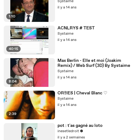
Systaime
il y a 14 ans
1:10
ACNLRYS # TEST
Systaime
il y a 14 ans
40:15
Max Berlin - Elle et moi (Joakim
Remix) / Web Surf (3D) By Systaime
Systaime
il y a 14 ans
8:04
OR†IES | Cheval Blanc ♡
Systaime
il y a 14 ans
2:39
pot : t'as gagné au loto
inesetledroit
il y a 2 semaines