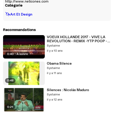
http://www.neticones.com
Catégorie
🦄
Art Et Design
Recommandations
VOEUX HOLLANDE 2017 - VIVE LA
REVOLUTION - REMIX -YTP POOP -
BY VOODOO X SYSTAIME
Systaime
il y a 10 ans
0:40
|
À suivre
Obama Silence
Systaime
il y a 11 ans
0:48
Silences : Nicolás Maduro
Systaime
il y a 12 ans
0:21