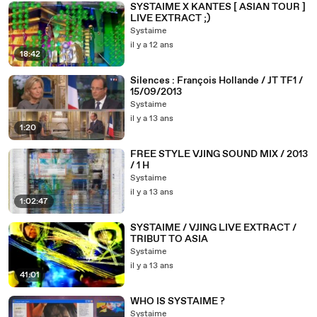
SYSTAIME X KANTES [ ASIAN TOUR ]
LIVE EXTRACT ;)
Systaime
il y a 12 ans
18:42
Silences : François Hollande / JT TF1 /
15/09/2013
Systaime
il y a 13 ans
1:20
FREE STYLE VJING SOUND MIX / 2013
/ 1 H
Systaime
il y a 13 ans
1:02:47
SYSTAIME / VJING LIVE EXTRACT /
TRIBUT TO ASIA
Systaime
il y a 13 ans
41:01
WHO IS SYSTAIME ?
Systaime