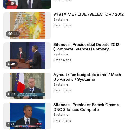
il y a 14 ans
1:18
SYSTAIME / LIVE /SELECTOR / 2012
Systaime
il y a 14 ans
46:44
Silences : Presidential Debate 2012
(Complete Silences) Romney
vs.Obama By Systaime
Systaime
il y a 14 ans
5:36
Ayrault : "un budget de cons" / Mash-
Up Parodie / Systaime
Systaime
il y a 14 ans
0:57
Silences : President Barack Obama
DNC Silences Complete
Systaime
il y a 14 ans
1:21