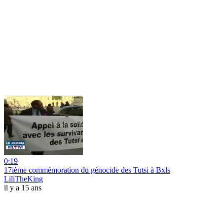
0:19
17ième commémoration du génocide des Tutsi à Bxls
LiliTheKing
il y a 15 ans