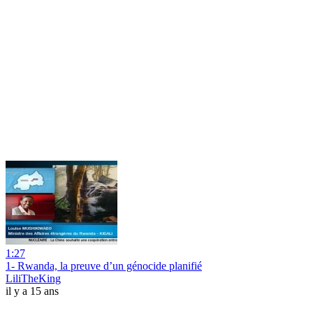
1:27
1- Rwanda, la preuve d’un génocide planifié
LiliTheKing
il y a 15 ans