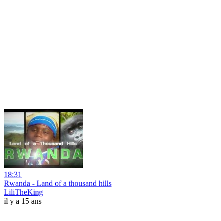
18:31
Rwanda - Land of a thousand hills
LiliTheKing
il y a 15 ans