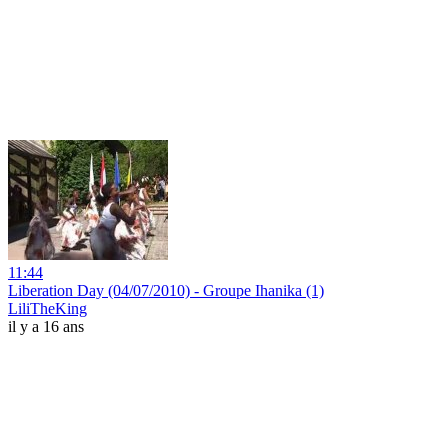
11:44
Liberation Day (04/07/2010) - Groupe Ihanika (1)
LiliTheKing
il y a 16 ans