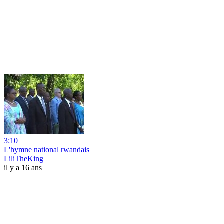
3:10
L'hymne national rwandais
LiliTheKing
il y a 16 ans