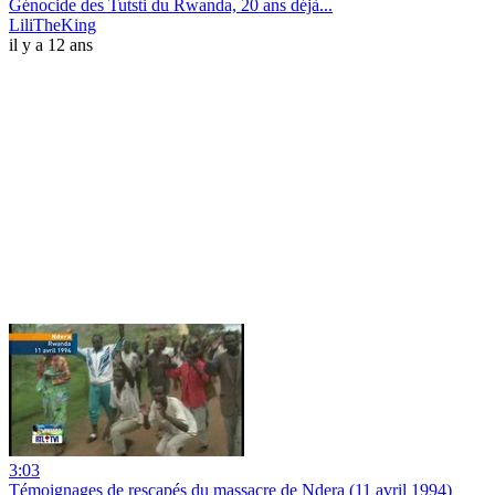
Génocide des Tutsti du Rwanda, 20 ans déjà...
LiliTheKing
il y a 12 ans
3:03
Témoignages de rescapés du massacre de Ndera (11 avril 1994)