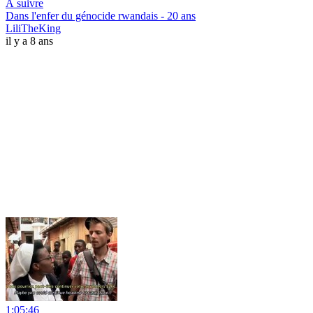
À suivre
Dans l'enfer du génocide rwandais - 20 ans
LiliTheKing
il y a 8 ans
1:05:46