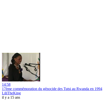
14:58
17ème commémoration du génocide des Tutsi au Rwanda en 1994
LiliTheKing
il y a 15 ans