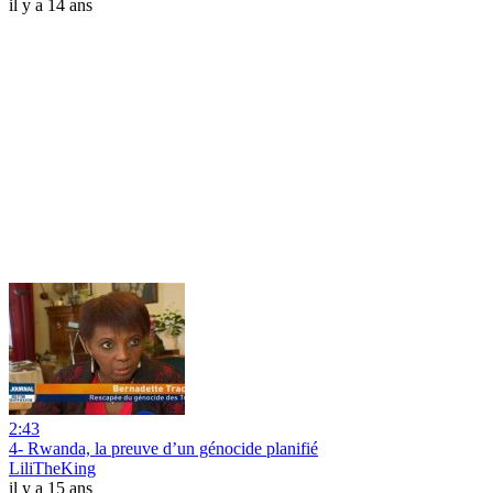
il y a 14 ans
2:43
4- Rwanda, la preuve d’un génocide planifié
LiliTheKing
il y a 15 ans