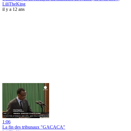
LiliTheKing
il y a 12 ans
1:06
La fin des tribunaux "GACACA"