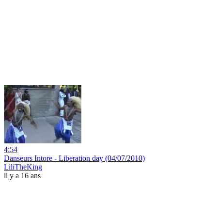
4:54
Danseurs Intore - Liberation day (04/07/2010)
LiliTheKing
il y a 16 ans