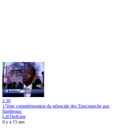
2:30
17ème commémoration du génocide des Tutsi:marche aux
flambeaux
LiliTheKing
il y a 15 ans