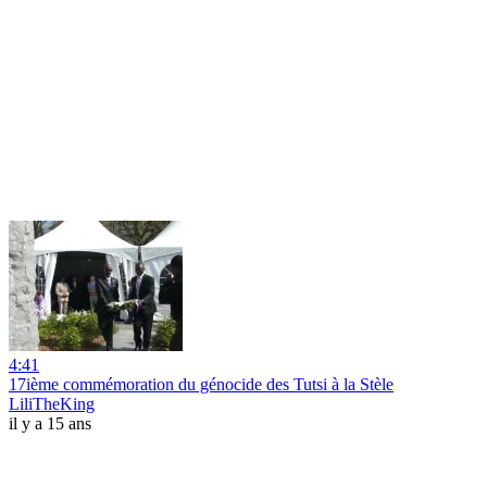
4:41
17ième commémoration du génocide des Tutsi à la Stèle
LiliTheKing
il y a 15 ans