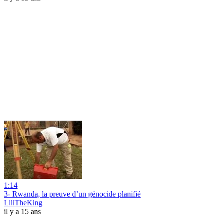
1:14
3- Rwanda, la preuve d’un génocide planifié
LiliTheKing
il y a 15 ans