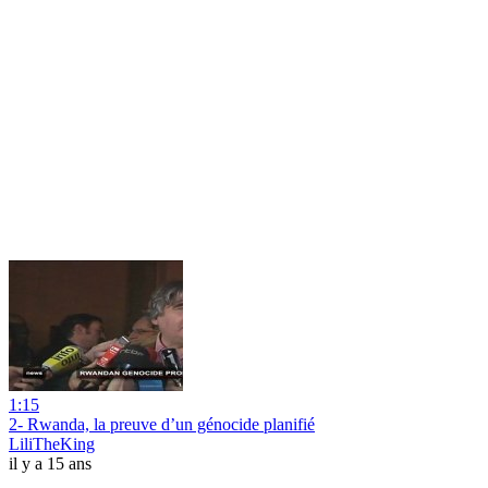
1:15
2- Rwanda, la preuve d’un génocide planifié
LiliTheKing
il y a 15 ans