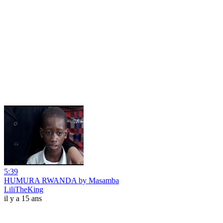
5:39
HUMURA RWANDA by Masamba
LiliTheKing
il y a 15 ans