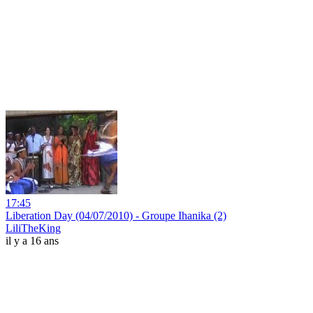
17:45
Liberation Day (04/07/2010) - Groupe Ihanika (2)
LiliTheKing
il y a 16 ans