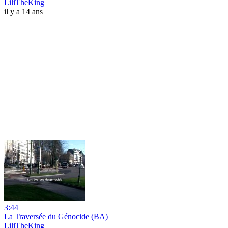
LiliTheKing
il y a 14 ans
3:44
La Traversée du Génocide (BA)
LiliTheKing