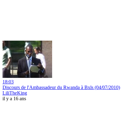
18:03
Discours de l'Ambassadeur du Rwanda à Bxls (04/07/2010)
LiliTheKing
il y a 16 ans