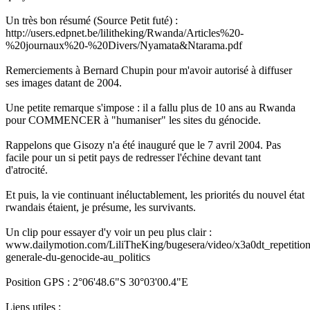
Un très bon résumé (Source Petit futé) :
http://users.edpnet.be/lilitheking/Rwanda/Articles%20-
%20journaux%20-%20Divers/Nyamata&Ntarama.pdf
Remerciements à Bernard Chupin pour m'avoir autorisé à diffuser
ses images datant de 2004.
Une petite remarque s'impose : il a fallu plus de 10 ans au Rwanda
pour COMMENCER à "humaniser" les sites du génocide.
Rappelons que Gisozy n'a été inauguré que le 7 avril 2004. Pas
facile pour un si petit pays de redresser l'échine devant tant
d'atrocité.
Et puis, la vie continuant inéluctablement, les priorités du nouvel état
rwandais étaient, je présume, les survivants.
Un clip pour essayer d'y voir un peu plus clair :
www.dailymotion.com/LiliTheKing/bugesera/video/x3a0dt_repetition
generale-du-genocide-au_politics
Position GPS : 2°06'48.6"S 30°03'00.4"E
Liens utiles :