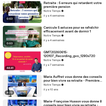
Retraite : 5 erreurs qui retardent votre
première pension
Notre Temps
il y a 4 semaines
0:53
Canicule 5 astuces pour se rafraîchir
efficacement avant de dormir 1
Notre Temps
il y a 4 semaines
0:53
GMT20260615-
120107_Recording_gvo_1280x720
Notre Temps
il y a 7 semaines
44:41
Marie Auffret vous donne des conseils
pour bien vivre sa retraite - Première
Edition BFM TV
Notre Temps
il y a 10 ans
4:23
Marie-Françoise Husson vous donne 8
conseils pour bien vivre sa retraite -