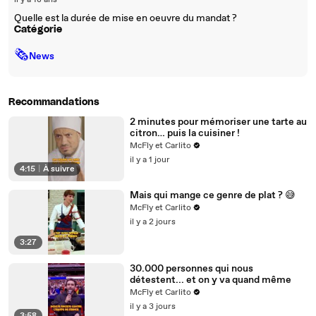
il y a 18 ans
Quelle est la durée de mise en oeuvre du mandat ?
Catégorie
🗞
News
Recommandations
2 minutes pour mémoriser une tarte au
citron… puis la cuisiner !
McFly et Carlito
il y a 1 jour
4:15
|
À suivre
Mais qui mange ce genre de plat ? 😅
McFly et Carlito
il y a 2 jours
3:27
30.000 personnes qui nous
détestent... et on y va quand même
McFly et Carlito
il y a 3 jours