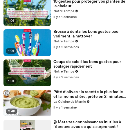
10 gestes pour protéger vos plantes de
la chaleur
Notre Temps
il y a 1 semaine
1:01
Brosse à dents les bons gestes pour
vraiment la nettoyer
Notre Temps
il y a 2 semaines
1:01
Coups de soleil les bons gestes pour
soulager rapidement
Notre Temps
il y a 2 semaines
1:01
Pâté d’olives : la recette la plus facile
et la moins chère, prête en 2 minutes !
Ultra sain
La Cuisine de Mamie
il y a 1 semaine
2:48
🎬 Mets tes connaissances inutiles à
l'épreuve avec ce quiz surprenant !