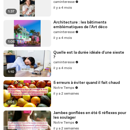
caminteresse
il y a 4 mois
1:37
Architecture : les bâtiments
emblématiques de l'Art déco
caminteresse
il y a 4 mois
1:05
Quelle est la durée idéale d'une sieste
?
caminteresse
il y a 4 mois
1:10
5 erreurs à éviter quand il fait chaud
Notre Temps
il y a 2 semaines
1:01
Jambes gonflées en été 6 réflexes pour
les soulager
Notre Temps
il y a 2 semaines