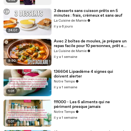
3:58
3 desserts sans cuisson prêts en 5
minutes : frais, crémeux et sans œuf
La Cuisine de Mamie
il y a 6 jours
24:07
Avec 2 boîtes de moules, je prépare un
repas facile pour 10 personnes, prêt en
35 minutes
La Cuisine de Mamie
il y a 1 semaine
9:50
136604 Lipœdème 4 signes qui
doivent alerter
Notre Temps
il y a 1 semaine
1:01
111000 - Les 6 aliments qui ne
périment presque jamais
Notre Temps
il y a 1 semaine
1:01