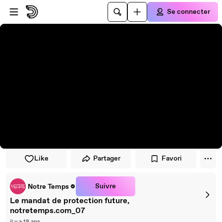
Passer au player
Passer au contenu principal
Se connecter
Like
Partager
Favori
Suivre
Notre Temps
Le mandat de protection future,
notretemps.com_07