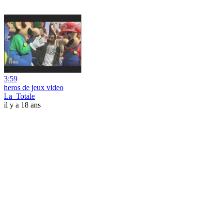
3:59
heros de jeux video
La_Totale
il y a 18 ans