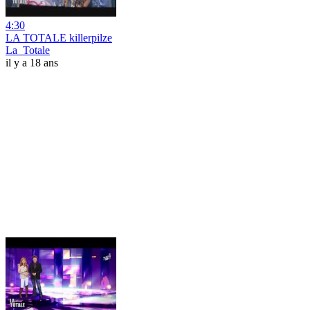
4:30
LA TOTALE killerpilze
La_Totale
il y a 18 ans