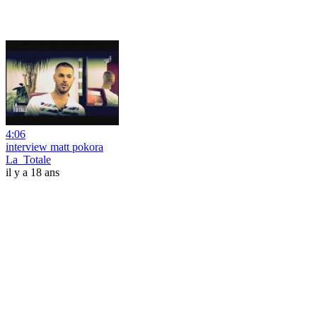
4:06
interview matt pokora
La_Totale
il y a 18 ans