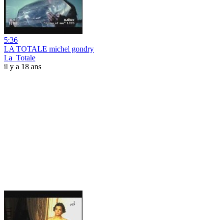
5:36
LA TOTALE michel gondry
La_Totale
il y a 18 ans