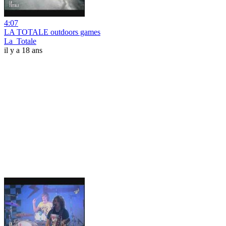
4:07
LA TOTALE outdoors games
La_Totale
il y a 18 ans