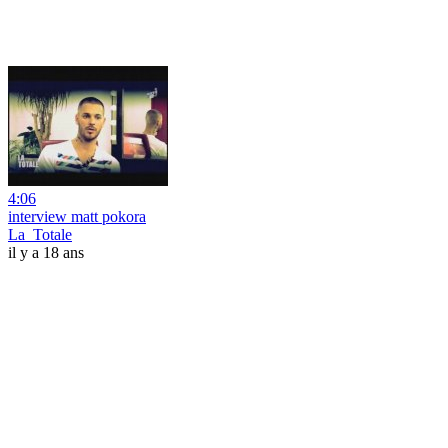
4:06
interview matt pokora
La_Totale
il y a 18 ans