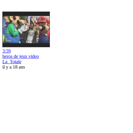
3:59
heros de jeux video
La_Totale
il y a 18 ans