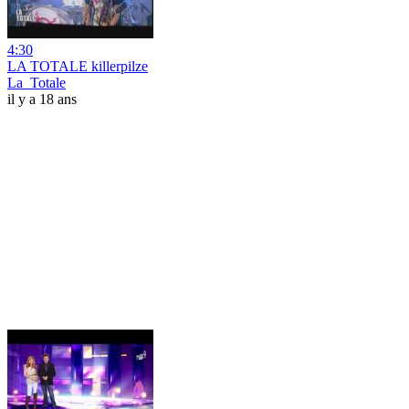
4:30
LA TOTALE killerpilze
La_Totale
il y a 18 ans