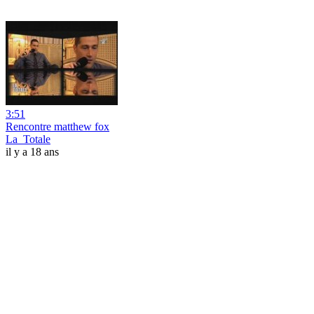
3:51
Rencontre matthew fox
La_Totale
il y a 18 ans