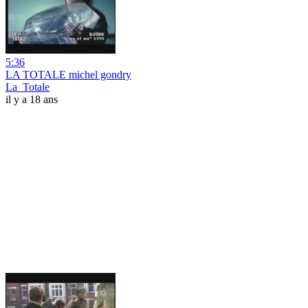
5:36
LA TOTALE michel gondry
La_Totale
il y a 18 ans