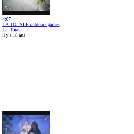
4:07
LA TOTALE outdoors games
La_Totale
il y a 18 ans