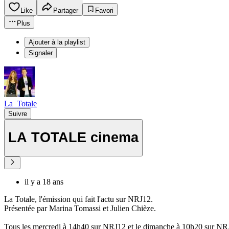
Like
Partager
Favori
Plus
Ajouter à la playlist
Signaler
La_Totale
Suivre
LA TOTALE cinema
il y a 18 ans
La Totale, l'émission qui fait l'actu sur NRJ12.
Présentée par Marina Tomassi et Julien Chièze.
Tous les mercredi à 14h40 sur NRJ12 et le dimanche à 10h20 sur NR