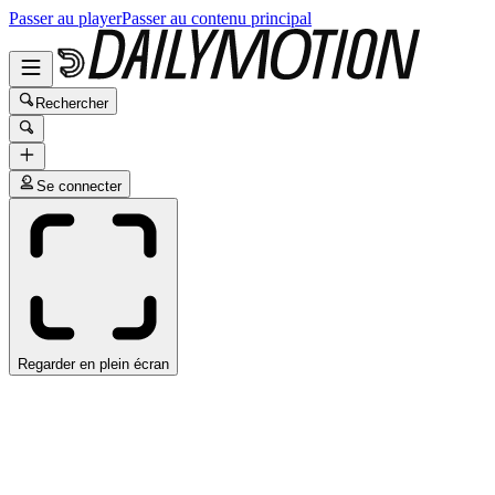
Passer au player
Passer au contenu principal
Rechercher
Se connecter
Regarder en plein écran