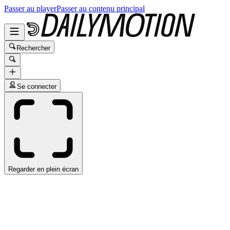
Passer au player
Passer au contenu principal
Rechercher
Se connecter
Regarder en plein écran