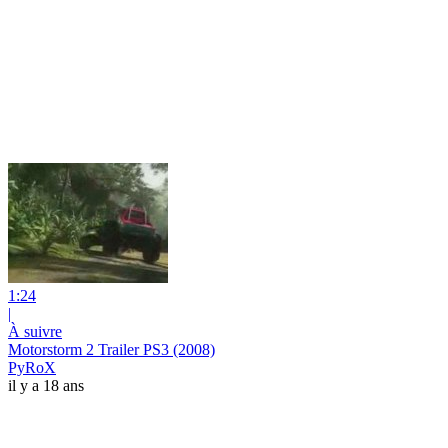
1:24
|
À suivre
Motorstorm 2 Trailer PS3 (2008)
PyRoX
il y a 18 ans