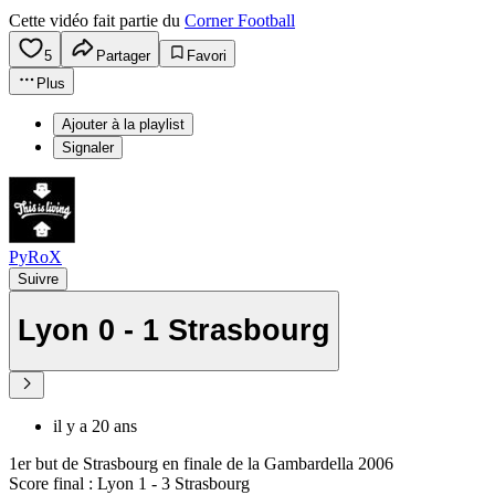
Cette vidéo fait partie du
Corner Football
5
Partager
Favori
Plus
Ajouter à la playlist
Signaler
PyRoX
Suivre
Lyon 0 - 1 Strasbourg
il y a 20 ans
1er but de Strasbourg en finale de la Gambardella 2006
Score final : Lyon 1 - 3 Strasbourg