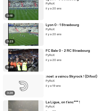
PyRoX
il y a 20 ans
0:18
Lyon 0 - 1 Strasbourg
PyRoX
il y a 20 ans
0:23
FC Bale 0 - 2 RC Strasbourg
PyRoX
il y a 20 ans
0:39
:noel: a vaincu Skyrock ! (Difool)
PyRoX
il y a 19 ans
3:28
La Ligue, on t'enc*** !
PyRoX