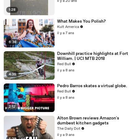
il y a 20 ans
1:28
What Makes You Polish?
Kult America
il y a 7 ans
6:38
Downhill practice highlights at Fort
William. | UCI MTB 2018
Red Bull
il y a 8 ans
4:35
Pedro Barros skates a virtual globe.
Red Bull
il y a 8 ans
2:12
Alton Brown reviews Amazon's
dumbest kitchen gadgets
The Daily Dot
il y a 9 ans