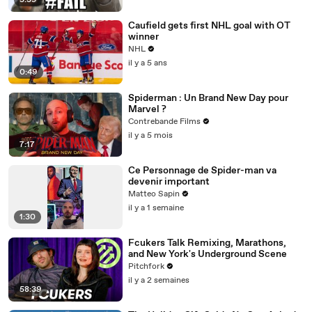
5:39
Caufield gets first NHL goal with OT
winner
NHL
il y a 5 ans
0:49
Spiderman : Un Brand New Day pour
Marvel ?
Contrebande Films
il y a 5 mois
7:17
Ce Personnage de Spider-man va
devenir important
Matteo Sapin
il y a 1 semaine
1:30
Fcukers Talk Remixing, Marathons,
and New York's Underground Scene
Pitchfork
il y a 2 semaines
58:39