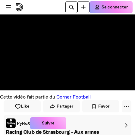
Passer au player
Passer au contenu principal
Se connecter
Cette vidéo fait partie du
Corner Football
Like
Partager
Favori
Suivre
PyRoX
Racing Club de Strasbourg - Aux armes