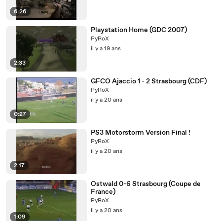
6:26
Playstation Home (GDC 2007)
PyRoX
il y a 19 ans
2:33
GFCO Ajaccio 1 - 2 Strasbourg (CDF)
PyRoX
il y a 20 ans
0:27
PS3 Motorstorm Version Final !
PyRoX
il y a 20 ans
2:17
Ostwald 0-6 Strasbourg (Coupe de
France)
PyRoX
il y a 20 ans
1:09