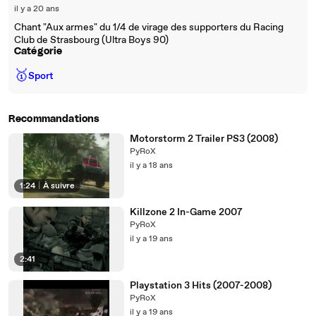
il y a 20 ans
Chant "Aux armes" du 1/4 de virage des supporters du Racing
Club de Strasbourg (Ultra Boys 90)
Catégorie
🥇
Sport
Recommandations
Motorstorm 2 Trailer PS3 (2008)
PyRoX
il y a 18 ans
1:24
|
À suivre
Killzone 2 In-Game 2007
PyRoX
il y a 19 ans
2:41
Playstation 3 Hits (2007-2008)
PyRoX
il y a 19 ans