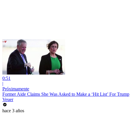
0:51
|
Próximamente
Former Aide Claims She Was Asked to Make a ‘Hit List’ For Trump
Veuer
hace 3 años