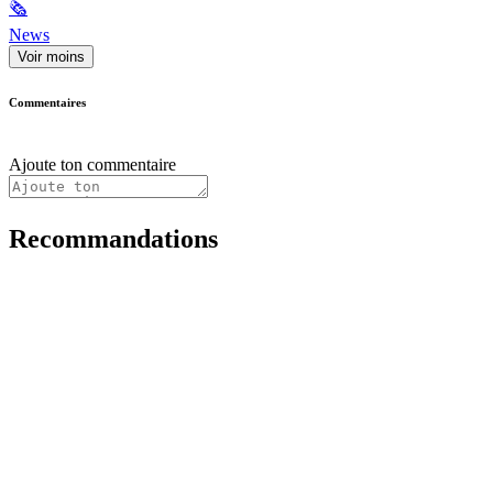
🗞
News
Voir moins
Commentaires
Ajoute ton commentaire
Recommandations