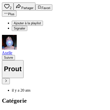
2
Partager
Favori
Plus
Ajouter à la playlist
Signaler
Axelle
Suivre
Prout
il y a 20 ans
Catégorie