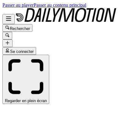
Passer au player
Passer au contenu principal
Rechercher
Se connecter
Regarder en plein écran