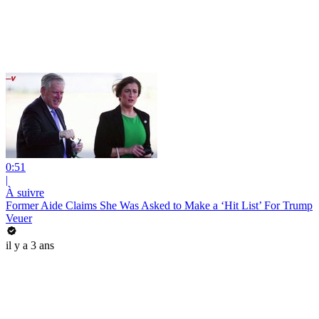
0:51
|
À suivre
Former Aide Claims She Was Asked to Make a ‘Hit List’ For Trump
Veuer
il y a 3 ans