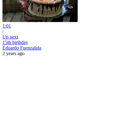
1:01
|
Up next
15th birthday
Eduardo Fuenzalida
2 years ago