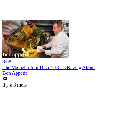
8:08
The Michelin-Star Dish NYC is Raving About
Bon Appétit
il y a 3 mois