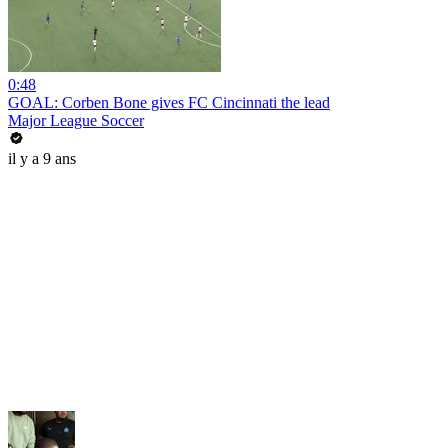
0:48
GOAL: Corben Bone gives FC Cincinnati the lead
Major League Soccer
il y a 9 ans