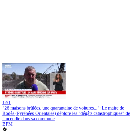
1:51
"26 maisons brûlées, une quarantaine de voitures...": Le maire de
Rodès (Pyrénées-Orientales) déplore les "dégâts catastrophiques" de
l'incendie dans sa commune
BFM