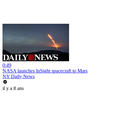
0:49
NASA launches InSight spacecraft to Mars
NY Daily News
il y a 8 ans