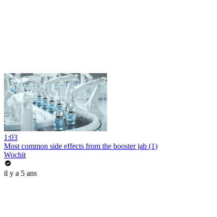
1:03
Most common side effects from the booster jab (1)
Wochit
il y a 5 ans