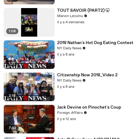
TOUT SAVOIR (PART2) 🤫
Manon Leculnu
il y a 4 semaines
1:08
2018 Nathan's Hot Dog Eating Contest
NY Daily News
il y a 8 ans
1:21
Citizenship Now 2018_Video 2
NY Daily News
il y a 8 ans
2:18
Jack Devine on Pinochet's Coup
Foreign Affairs
il y a 12 ans
7:33