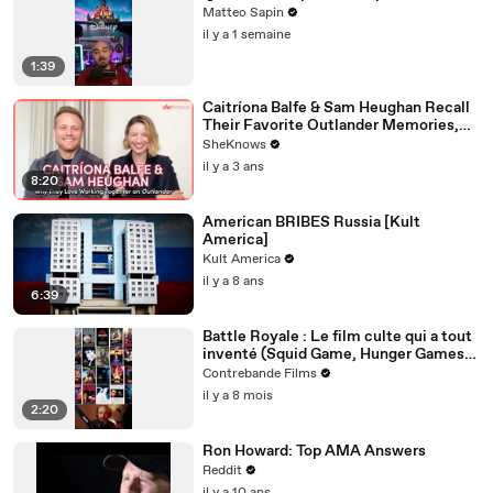
Matteo Sapin
il y a 1 semaine
1:39
Caitríona Balfe & Sam Heughan Recall
Their Favorite Outlander Memories,
First Impressions & Why They Both
SheKnows
Can't Wait for Balfe to Direct
il y a 3 ans
8:20
American BRIBES Russia [Kult
America]
Kult America
il y a 8 ans
6:39
Battle Royale : Le film culte qui a tout
inventé (Squid Game, Hunger Games,
Fortnite)
Contrebande Films
il y a 8 mois
2:20
Ron Howard: Top AMA Answers
Reddit