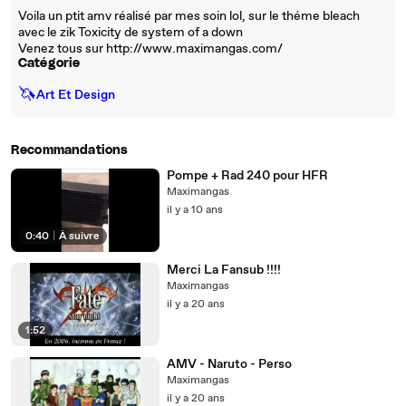
Voila un ptit amv réalisé par mes soin lol, sur le théme bleach
avec le zik Toxicity de system of a down
Venez tous sur http://www.maximangas.com/
Catégorie
🦄
Art Et Design
Recommandations
Pompe + Rad 240 pour HFR
Maximangas
il y a 10 ans
0:40
|
À suivre
Merci La Fansub !!!!
Maximangas
il y a 20 ans
1:52
AMV - Naruto - Perso
Maximangas
il y a 20 ans