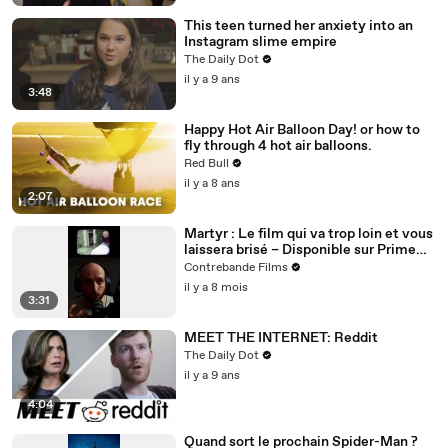
This teen turned her anxiety into an
Instagram slime empire
The Daily Dot
il y a 9 ans
3:48
Happy Hot Air Balloon Day! or how to
fly through 4 hot air balloons.
Red Bull
il y a 8 ans
2:07
Martyr : Le film qui va trop loin et vous
laissera brisé – Disponible sur Prime
Video
Contrebande Films
il y a 8 mois
3:31
MEET THE INTERNET: Reddit
The Daily Dot
il y a 9 ans
4:04
Quand sort le prochain Spider-Man ?