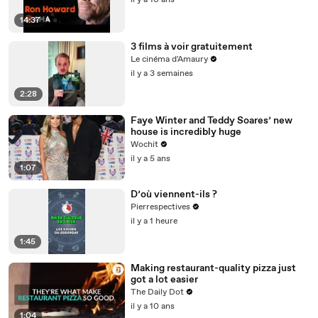
il y a 10 ans
14:37
3 films à voir gratuitement
Le cinéma d'Amaury
il y a 3 semaines
2:28
Faye Winter and Teddy Soares’ new
house is incredibly huge
Wochit
il y a 5 ans
1:07
D’où viennent-ils ?
Pierrespectives
il y a 1 heure
1:45
Making restaurant-quality pizza just
got a lot easier
The Daily Dot
il y a 10 ans
1:04