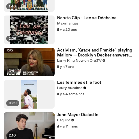
1:40
Naruto Clip - Lee se Déchaine
Maximangas
il y a 20 ans
2:35
Activism, 'Grace and Frankie', playing
Mallory -- Brooklyn Decker answers
your social media questions
Larry King Now on Ora.TV
il y a 7 ans
3:41
Les femmes et le foot
Laury Aucalme
il y a 4 semaines
0:39
John Mayer Dialed In
Esquire
il y a 11 mois
2:10