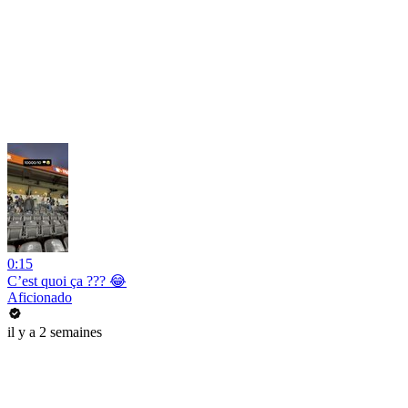
0:15
C’est quoi ça ??? 😂
Aficionado
il y a 2 semaines