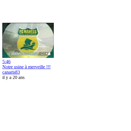
5:46
Notre usine à merveille !!!
canaris83
il y a 20 ans