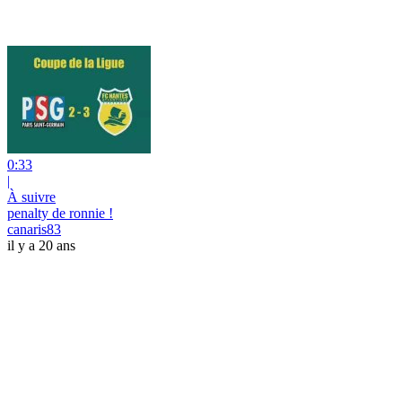
0:33
|
À suivre
penalty de ronnie !
canaris83
il y a 20 ans