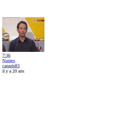
7:36
Nantes
canaris83
il y a 20 ans