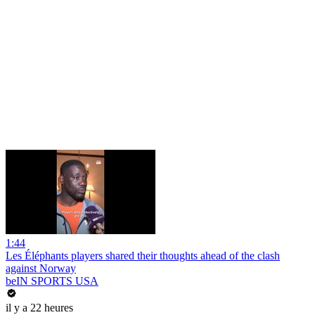
1:44
Les Éléphants players shared their thoughts ahead of the clash
against Norway
beIN SPORTS USA
il y a 22 heures