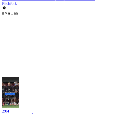
Pitchfork
il y a 1 an
2:04