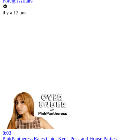
Foreign Affairs
il y a 12 ans
8:03
PinkPantheress Rates Chief Keef, Pets, and House Parties