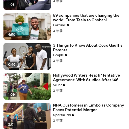
3 年前
1:08
59 companies that are changing the
world: From Tesla to Chobani
Fortune
3 年前
4:50
3 Things to Know About Coco Gauff's
Parents
People
3 年前
0:46
Hollywood Writers Reach ‘Tentative
Agreement’ With Studios After 146
Day Strike
Veuer
3 年前
1:09
NHA Customers in Limbo as Company
Faces Potential Merger
SportsGrid
3 年前
2:01