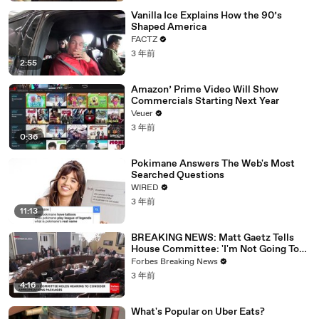
Vanilla Ice Explains How the 90’s
Shaped America
FACTZ
3 年前
2:55
Amazon’ Prime Video Will Show
Commercials Starting Next Year
Veuer
3 年前
0:36
Pokimane Answers The Web's Most
Searched Questions
WIRED
3 年前
11:13
BREAKING NEWS: Matt Gaetz Tells
House Committee: 'I'm Not Going To
Vote For A Continuing Resolution'
Forbes Breaking News
3 年前
4:16
What's Popular on Uber Eats?