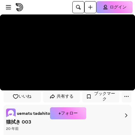
プレイヤーにスキップ
メインコンテンツにスキップ
ログイン
ブックマー
いいね
共有する
ク
+フォロー
uematu tadahito
猫拭き 003
20 年前