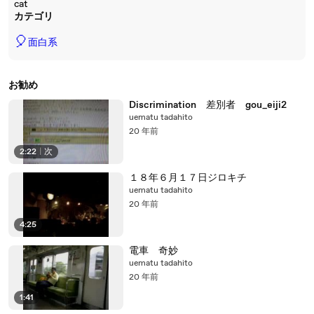
cat
カテゴリ
🎈
面白系
お勧め
Discrimination 差別者 gou_eiji2
uematu tadahito
20 年前
2:22
|
次
１８年６月１７日ジロキチ
uematu tadahito
20 年前
4:25
電車 奇妙
uematu tadahito
20 年前
1:41