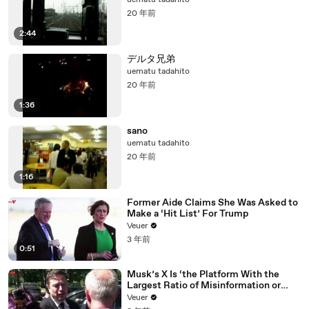
uematu tadahito
20 年前
2:44
デルタ兄弟
uematu tadahito
20 年前
1:36
sano
uematu tadahito
20 年前
1:16
Former Aide Claims She Was Asked to
Make a ‘Hit List’ For Trump
Veuer
3 年前
0:51
Musk’s X Is ‘the Platform With the
Largest Ratio of Misinformation or
Disinformation’ Amongst All Social
Veuer
Media Platforms