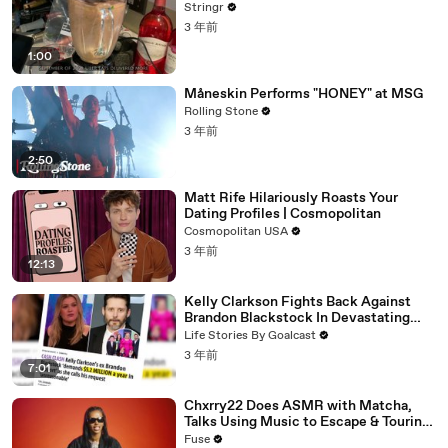
Stringr
3 年前
1:00
Måneskin Performs "HONEY" at MSG
Rolling Stone
3 年前
2:50
Matt Rife Hilariously Roasts Your
Dating Profiles | Cosmopolitan
Cosmopolitan USA
3 年前
12:13
Kelly Clarkson Fights Back Against
Brandon Blackstock In Devastating
Divorce Battle
Life Stories By Goalcast
3 年前
7:01
Chxrry22 Does ASMR with Matcha,
Talks Using Music to Escape & Touring
with The Weeknd
Fuse