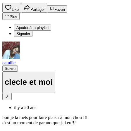
Like
Partager
Favori
Plus
Ajouter à la playlist
Signaler
camille
Suivre
clecle et moi
il y a 20 ans
bon je la mets pour faire plaisir à mon chou !!!
c'est un moment de parano que j'ai eu!!!