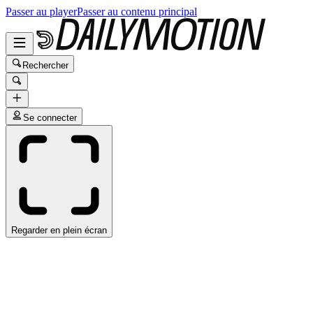
Passer au player
Passer au contenu principal
Rechercher
Se connecter
Regarder en plein écran