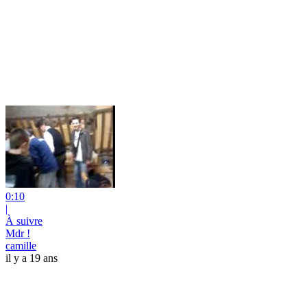
0:10
|
À suivre
Mdr !
camille
il y a 19 ans