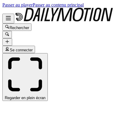
Passer au player
Passer au contenu principal
Rechercher
Se connecter
Regarder en plein écran