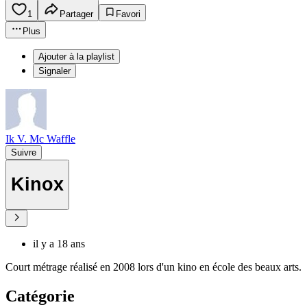
1
Partager
Favori
Plus
Ajouter à la playlist
Signaler
Ik V. Mc Waffle
Suivre
Kinox
il y a 18 ans
Court métrage réalisé en 2008 lors d'un kino en école des beaux arts.
Catégorie