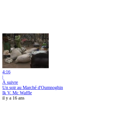
4:16
|
À suivre
Un soir au Marché d'Oumnoghin
Ik V. Mc Waffle
il y a 16 ans