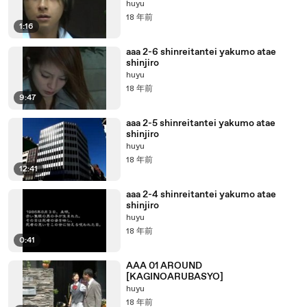
huyu
18 年前
1:16
aaa 2-6 shinreitantei yakumo atae
shinjiro
huyu
18 年前
9:47
aaa 2-5 shinreitantei yakumo atae
shinjiro
huyu
18 年前
12:41
aaa 2-4 shinreitantei yakumo atae
shinjiro
huyu
18 年前
0:41
AAA 01 AROUND
[KAGINOARUBASYO]
huyu
18 年前