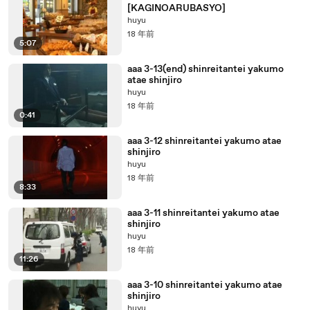
[KAGINOARUBASYO]
huyu
18 年前
5:07
aaa 3-13(end) shinreitantei yakumo
atae shinjiro
huyu
18 年前
0:41
aaa 3-12 shinreitantei yakumo atae
shinjiro
huyu
18 年前
8:33
aaa 3-11 shinreitantei yakumo atae
shinjiro
huyu
18 年前
11:26
aaa 3-10 shinreitantei yakumo atae
shinjiro
huyu