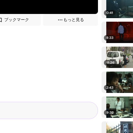
0:41
ブックマーク
もっと見る
8:33
11:26
2:43
9:32