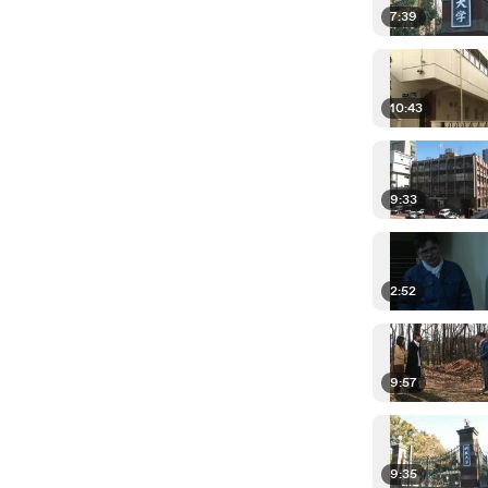
7:39
10:43
9:33
2:52
9:57
9:35