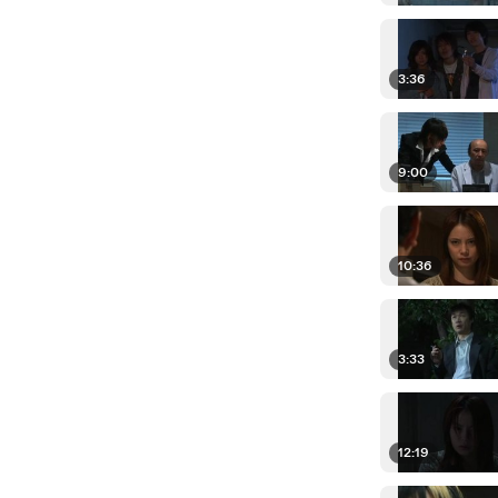
3:36
9:00
10:36
3:33
12:19