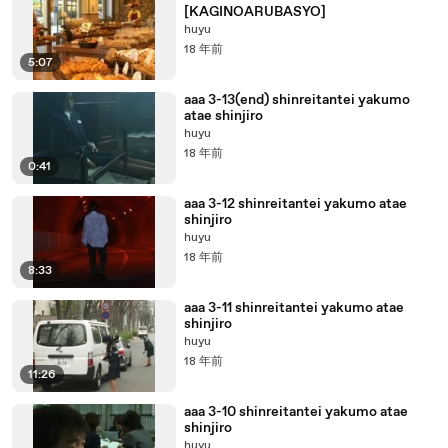
[KAGINOARUBASYO]
huyu
18 年前
5:07
aaa 3-13(end) shinreitantei yakumo
atae shinjiro
huyu
18 年前
0:41
aaa 3-12 shinreitantei yakumo atae
shinjiro
huyu
18 年前
8:33
aaa 3-11 shinreitantei yakumo atae
shinjiro
huyu
18 年前
11:26
aaa 3-10 shinreitantei yakumo atae
shinjiro
huyu