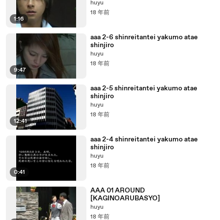
huyu
18 年前
1:16
aaa 2-6 shinreitantei yakumo atae
shinjiro
huyu
18 年前
9:47
aaa 2-5 shinreitantei yakumo atae
shinjiro
huyu
18 年前
12:41
aaa 2-4 shinreitantei yakumo atae
shinjiro
huyu
18 年前
0:41
AAA 01 AROUND
[KAGINOARUBASYO]
huyu
18 年前