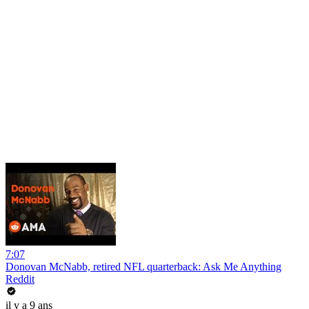
7:07
Donovan McNabb, retired NFL quarterback: Ask Me Anything
Reddit
il y a 9 ans