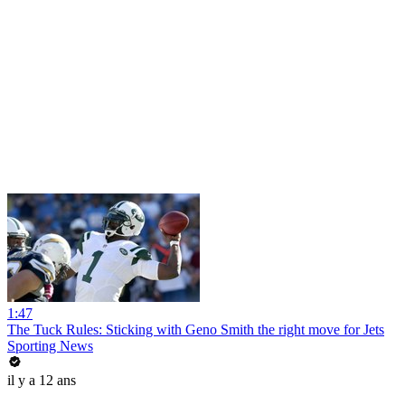
1:47
The Tuck Rules: Sticking with Geno Smith the right move for Jets
Sporting News
il y a 12 ans