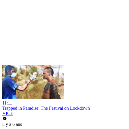
11:11
Trapped in Paradise: The Festival on Lockdown
VICE
il y a 6 ans