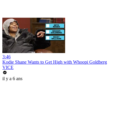
3:46
Kodie Shane Wants to Get High with Whoopi Goldberg
VICE
il y a 6 ans