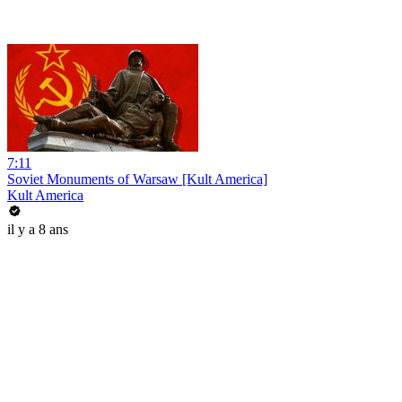
7:11
Soviet Monuments of Warsaw [Kult America]
Kult America
il y a 8 ans