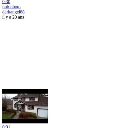
0:30
pub photo
darkangel88
il y a 20 ans
0:31