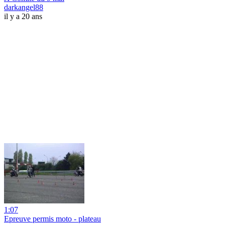
darkangel88
il y a 20 ans
1:07
Epreuve permis moto - plateau