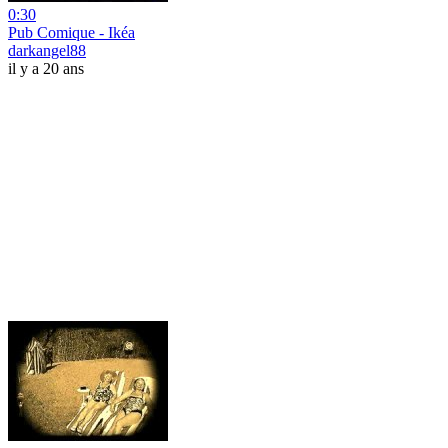
0:30
Pub Comique - Ikéa
darkangel88
il y a 20 ans