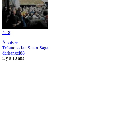
4:18
|
À suivre
Tribute to Ian Stuart Saga
darkangel88
il y a 18 ans