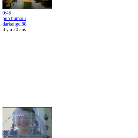
0:45
pub humour
darkangel88
il y a 20 ans