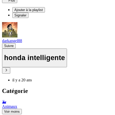
Plus
Ajouter à la playlist
Signaler
darkangel88
Suivre
honda intelligente
il y a 20 ans
Catégorie
🐳
Animaux
Voir moins