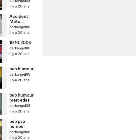
darkangel88
il y a 20 ans
Accident
Moto
superbike
darkangel88
ZX7R
il y a 20 ans
Explosion
10.10.2005
darkangel88
il y a 20 ans
pub humour
darkangel88
il y a 20 ans
pub humour
mercedes
darkangel88
il y a 20 ans
pub psp
humour
darkangel88
il y a 20 ans