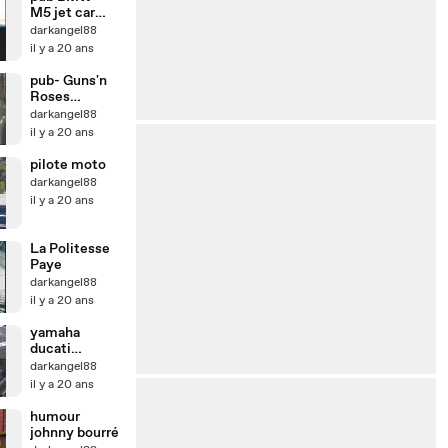
M5 jet car
commercial
darkangel88
il y a 20 ans
pub- Guns'n
Roses
Mastercard
darkangel88
il y a 20 ans
pilote moto
darkangel88
il y a 20 ans
La Politesse
Paye
darkangel88
il y a 20 ans
yamaha
ducati
kawasaki
darkangel88
il y a 20 ans
humour
johnny bourré