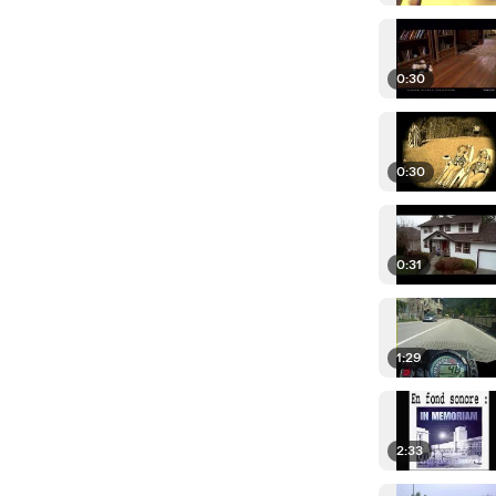
0:30
0:30
0:31
1:29
2:33