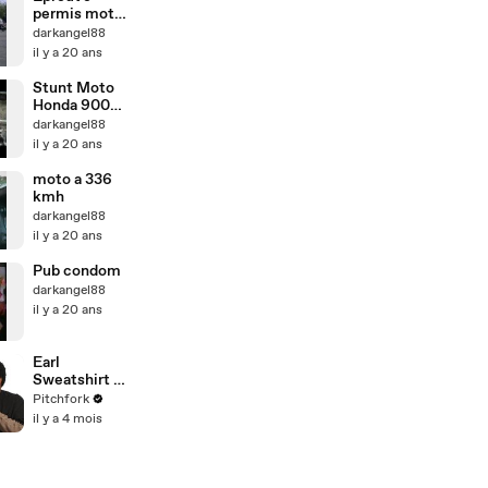
permis moto -
plateau
darkangel88
il y a 20 ans
Stunt Moto
Honda 900
CBR - 600
darkangel88
Hornet
il y a 20 ans
moto a 336
kmh
darkangel88
il y a 20 ans
Pub condom
darkangel88
il y a 20 ans
Earl
Sweatshirt &
MIKE Rate
Pitchfork
Ghostwriters,
il y a 4 mois
Radiohead,
and Longevity