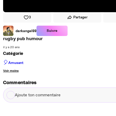
3
Partager
Suivre
darkangel88
rugby pub humour
il y a 20 ans
Catégorie
🎈
Amusant
Voir moins
Commentaires
Ajoute
ton
commentaire