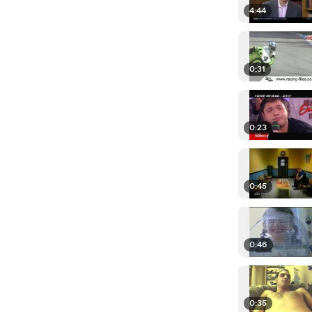
4:44
0:31
0:23
0:45
0:46
0:35