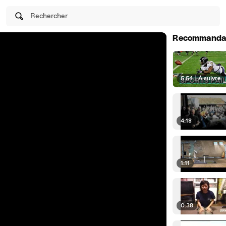
Rechercher
Recommanda
5:54
|
À suivre
4:18
1:11
0:38