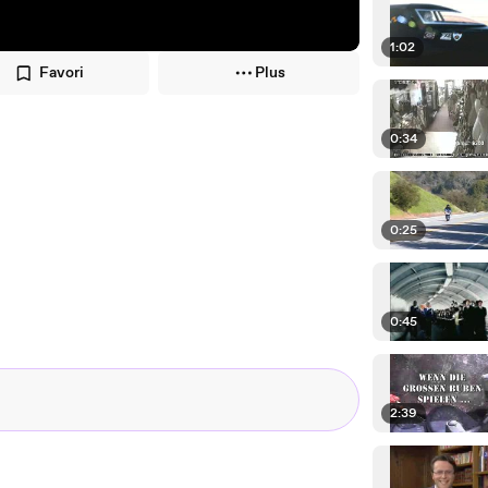
1:02
Favori
Plus
0:34
0:25
0:45
2:39