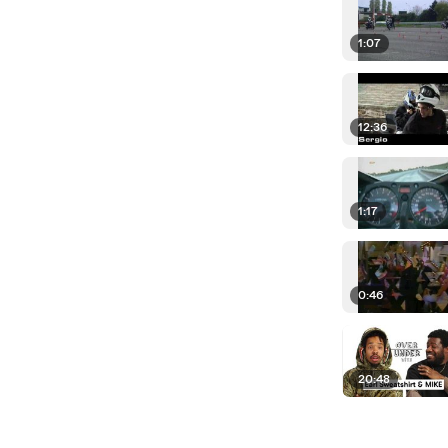
1:07
12:36
1:17
0:46
20:48