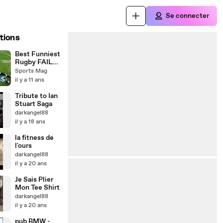
Se connecter
tions
Best Funniest
Rugby FAILS
Vines
Sports Mag
Compilation
il y a 11 ans
2015 | Funny
Sports Fails
Tribute to Ian
Stuart Saga
darkangel88
il y a 18 ans
la fitness de
l'ours
darkangel88
il y a 20 ans
Je Sais Plier
Mon Tee Shirt
darkangel88
il y a 20 ans
pub BMW -