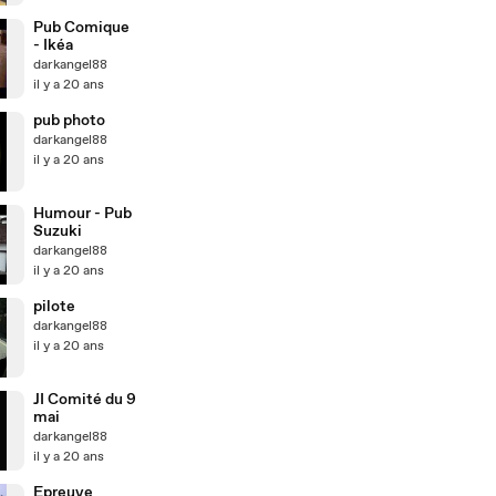
Pub Comique
- Ikéa
darkangel88
il y a 20 ans
pub photo
darkangel88
il y a 20 ans
Humour - Pub
Suzuki
darkangel88
il y a 20 ans
pilote
darkangel88
il y a 20 ans
JI Comité du 9
mai
darkangel88
il y a 20 ans
Epreuve