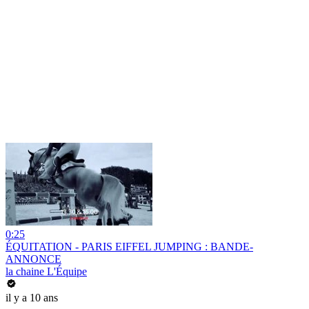
0:25
ÉQUITATION - PARIS EIFFEL JUMPING : BANDE-
ANNONCE
la chaine L'Équipe
il y a 10 ans