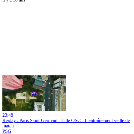
23:48
Replay : Paris Saint-Germain - Lille OSC - L'entraînement veille de
match
PSG