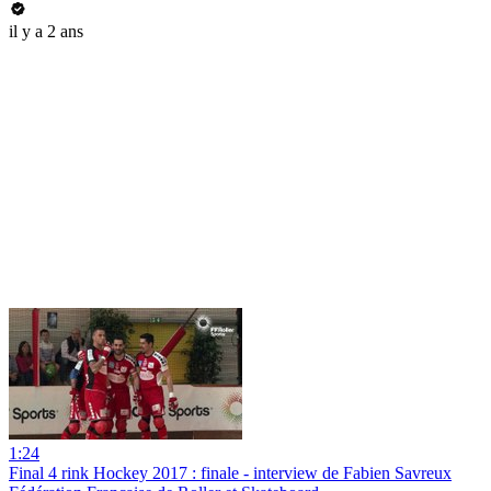
il y a 2 ans
1:24
Final 4 rink Hockey 2017 : finale - interview de Fabien Savreux