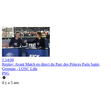
1:14:00
Replay: Avant Match en direct du Parc des Princes Paris Saint-
Germain - LOSC Lille
PSG
il y a 5 ans