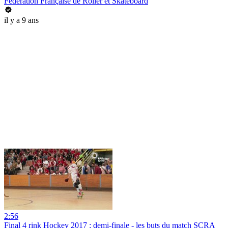
Fédération Française de Roller et Skateboard
il y a 9 ans
2:56
Final 4 rink Hockey 2017 : demi-finale - les buts du match SCRA