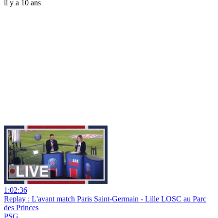
il y a 10 ans
1:02:36
Replay : L'avant match Paris Saint-Germain - Lille LOSC au Parc
des Princes
PSG