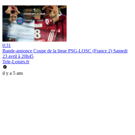
0:31
Bande-annonce Coupe de la ligue PSG-LOSC (France 2) Samedi
23 avril à 20h45
Tele-Loisirs.fr
il y a 5 ans