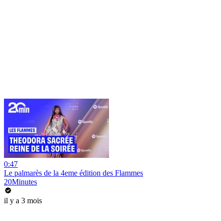
0:47
Le palmarès de la 4eme édition des Flammes
20Minutes
il y a 3 mois