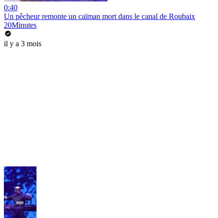
0:40
Un pêcheur remonte un caïman mort dans le canal de Roubaix
20Minutes
il y a 3 mois