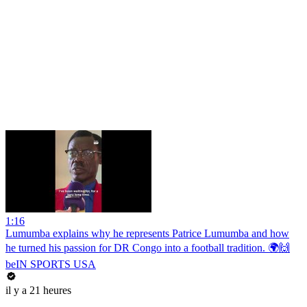
1:16
Lumumba explains why he represents Patrice Lumumba and how
he turned his passion for DR Congo into a football tradition. 🌍🙌
beIN SPORTS USA
il y a 21 heures