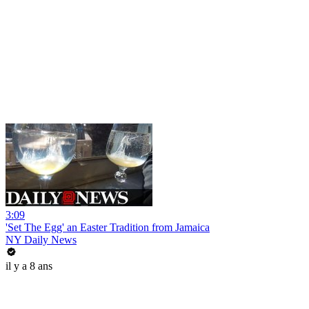
3:09
'Set The Egg' an Easter Tradition from Jamaica
NY Daily News
il y a 8 ans