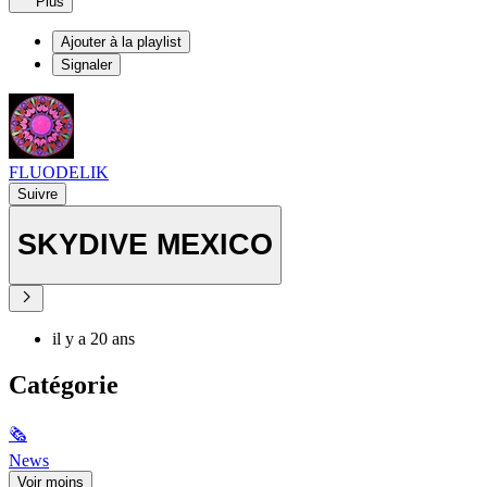
Plus
Ajouter à la playlist
Signaler
FLUODELIK
Suivre
SKYDIVE MEXICO
il y a 20 ans
Catégorie
🗞
News
Voir moins