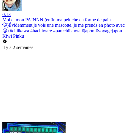
0:13
Moi et mon PAINNN (enfin ma peluche en forme de pain
🤭)Évidemment je vois une mascotte, je me prends en photo avec
😌↕️#chiikawa #hachiware #parcchiikawa #japon #voyagejapon
Kiwi Pinku
il y a 2 semaines