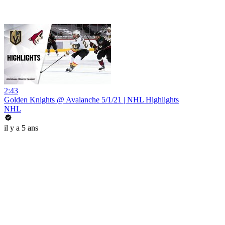
2:43
Golden Knights @ Avalanche 5/1/21 | NHL Highlights
NHL
il y a 5 ans