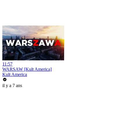
11:57
WARSAW [Kult America]
Kult America
il y a 7 ans