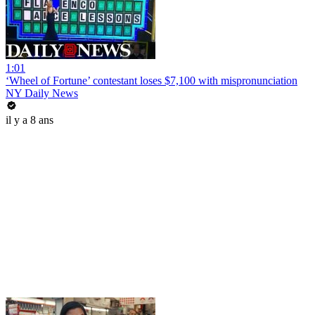
1:01
‘Wheel of Fortune’ contestant loses $7,100 with mispronunciation
NY Daily News
il y a 8 ans