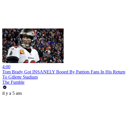
4:00
Tom Brady Got INSANELY Booed By Patriots Fans In His Return
To Gillette Stadium
The Fumble
il y a 5 ans