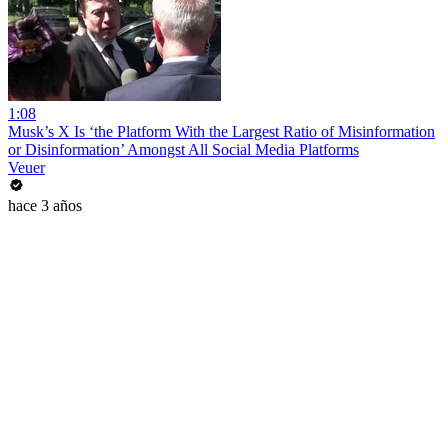
1:08
Musk’s X Is ‘the Platform With the Largest Ratio of Misinformation
or Disinformation’ Amongst All Social Media Platforms
Veuer
hace 3 años