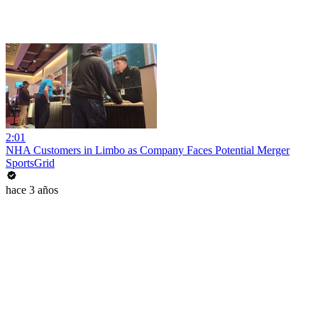
2:01
NHA Customers in Limbo as Company Faces Potential Merger
SportsGrid
hace 3 años