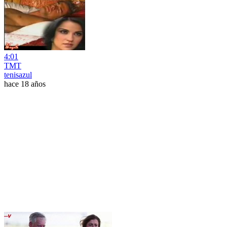
4:01
TMT
tenisazul
hace 18 años