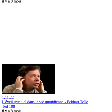
il y a 8 mois
1:11:22
L'éveil spirituel dans la vie quotidienne - Eckhart Tolle
Ted 108
il y a 8 mois