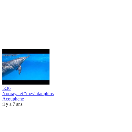
5:36
Nooraya et "mes" dauphins
Acouphene
il y a 7 ans