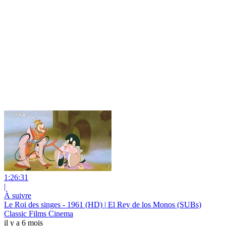
1:26:31
|
À suivre
Le Roi des singes - 1961 (HD) | El Rey de los Monos (SUBs)
Classic Films Cinema
il y a 6 mois