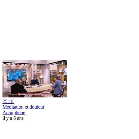
25:18
Méditation et douleur
Acouphene
il y a 6 ans