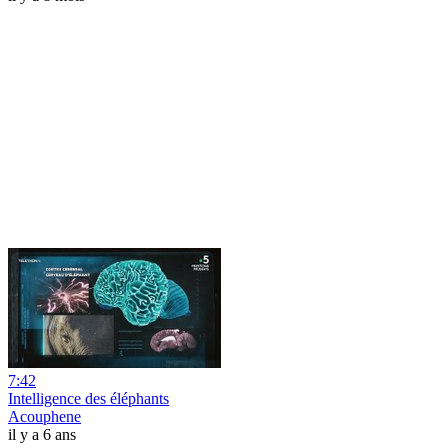
7:42
Intelligence des éléphants
Acouphene
il y a 6 ans