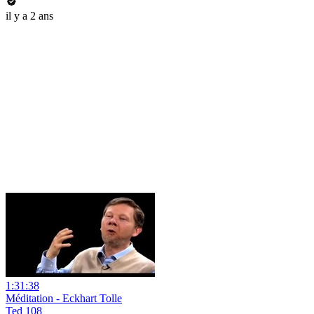
il y a 2 ans
1:31:38
Méditation - Eckhart Tolle
Ted 108