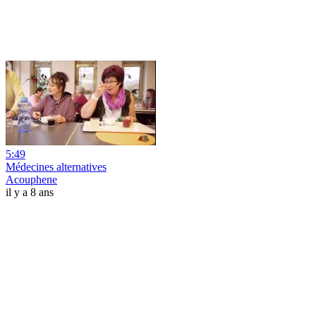
5:49
Médecines alternatives
Acouphene
il y a 8 ans