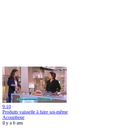
9:10
Produits vaisselle à faire soi-même
Acouphene
il y a 6 ans