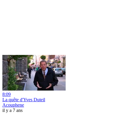
8:09
La quête d'Yves Duteil
Acouphene
il y a 7 ans