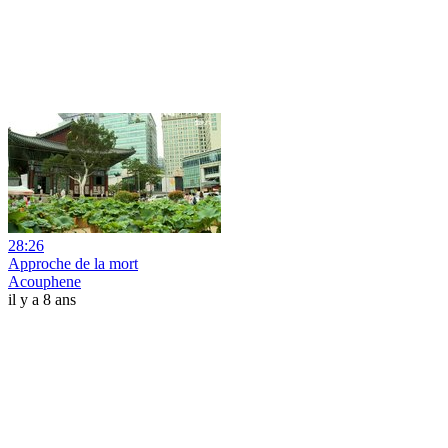
28:26
Approche de la mort
Acouphene
il y a 8 ans