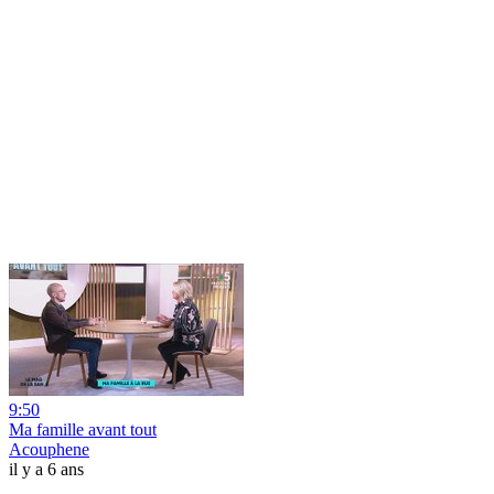
9:50
Ma famille avant tout
Acouphene
il y a 6 ans