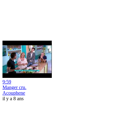
9:59
Manger cru.
Acouphene
il y a 8 ans