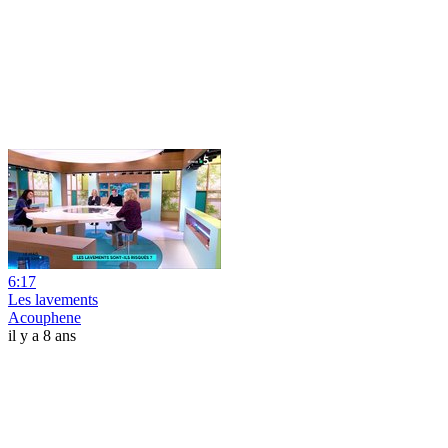
6:17
Les lavements
Acouphene
il y a 8 ans