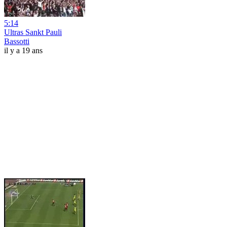
5:14
Ultras Sankt Pauli
Bassotti
il y a 19 ans