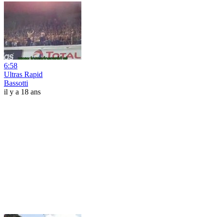
6:58
Ultras Rapid
Bassotti
il y a 18 ans