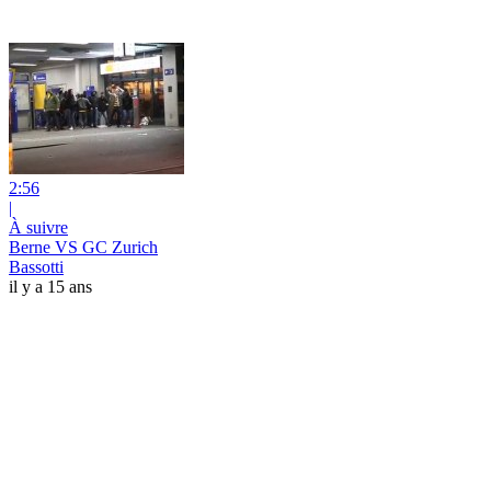
2:56
|
À suivre
Berne VS GC Zurich
Bassotti
il y a 15 ans