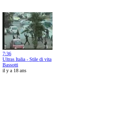
7:36
Ultras Italia - Stile di vita
Bassotti
il y a 18 ans