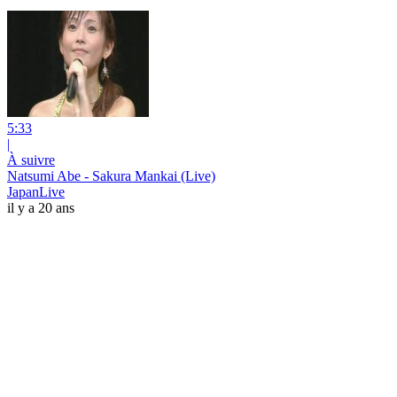
5:33
|
À suivre
Natsumi Abe - Sakura Mankai (Live)
JapanLive
il y a 20 ans