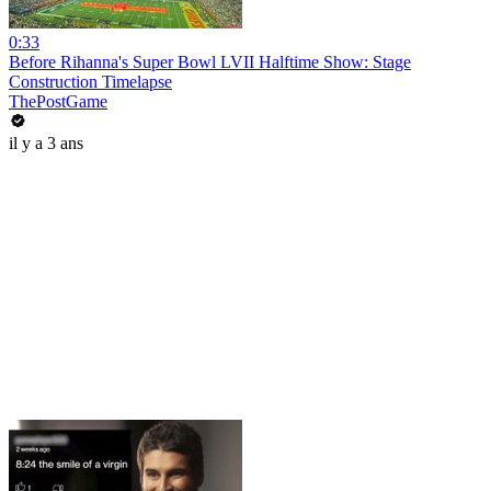
0:33
Before Rihanna's Super Bowl LVII Halftime Show: Stage
Construction Timelapse
ThePostGame
il y a 3 ans