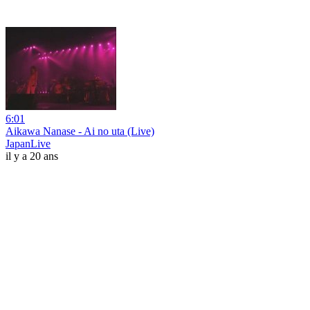
6:01
Aikawa Nanase - Ai no uta (Live)
JapanLive
il y a 20 ans