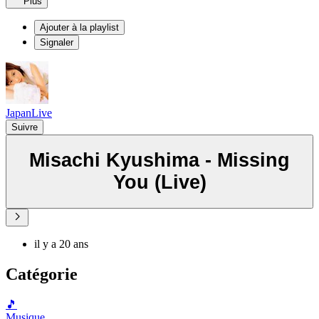
Plus
Ajouter à la playlist
Signaler
JapanLive
Suivre
Misachi Kyushima - Missing
You (Live)
il y a 20 ans
Catégorie
🎵
Musique