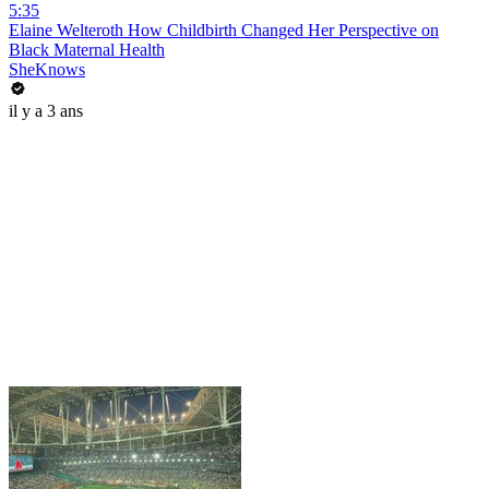
5:35
Elaine Welteroth How Childbirth Changed Her Perspective on
Black Maternal Health
SheKnows
il y a 3 ans