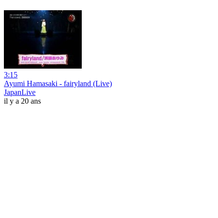
3:15
Ayumi Hamasaki - fairyland (Live)
JapanLive
il y a 20 ans