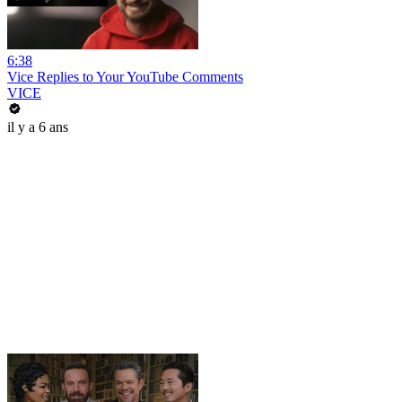
6:38
Vice Replies to Your YouTube Comments
VICE
il y a 6 ans