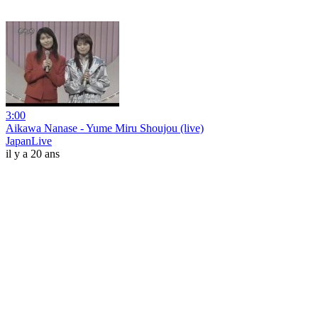
3:00
Aikawa Nanase - Yume Miru Shoujou (live)
JapanLive
il y a 20 ans