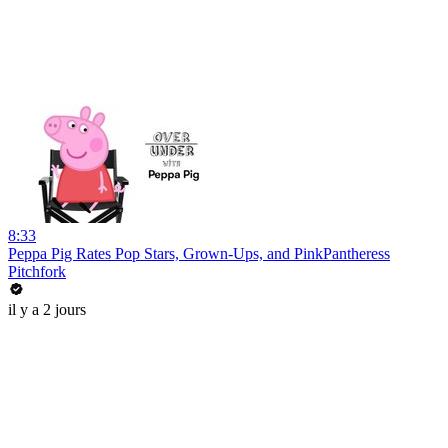
8:33
Peppa Pig Rates Pop Stars, Grown-Ups, and PinkPantheress
Pitchfork
il y a 2 jours