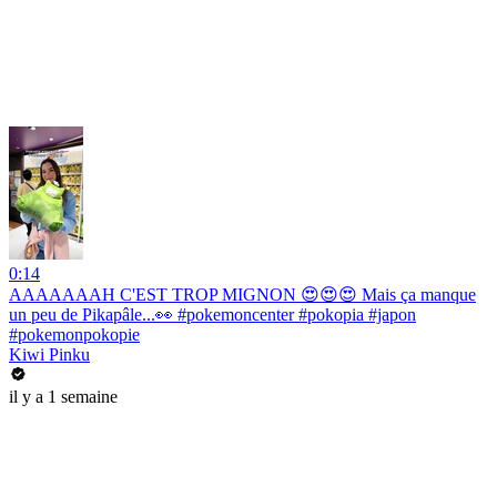
0:14
AAAAAAAH C'EST TROP MIGNON 😍😍😍 Mais ça manque
un peu de Pikapâle...👀 #pokemoncenter #pokopia #japon
#pokemonpokopie
Kiwi Pinku
il y a 1 semaine