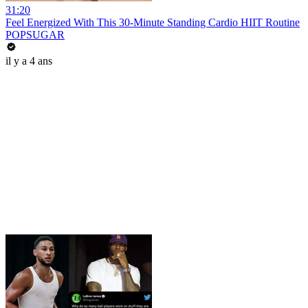
31:20
Feel Energized With This 30-Minute Standing Cardio HIIT Routine
POPSUGAR
il y a 4 ans