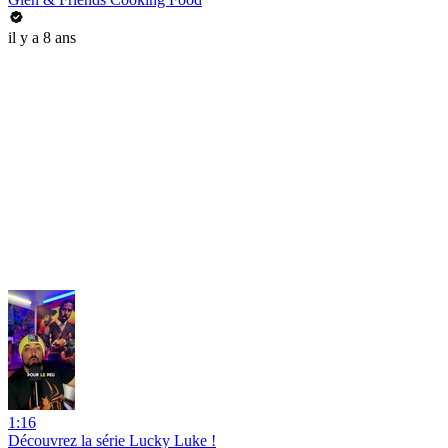
il y a 8 ans
1:16
Découvrez la série Lucky Luke !