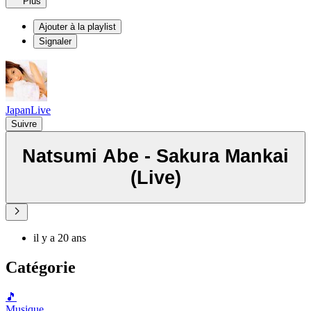
Plus
Ajouter à la playlist
Signaler
JapanLive
Suivre
Natsumi Abe - Sakura Mankai
(Live)
il y a 20 ans
Catégorie
🎵
Musique