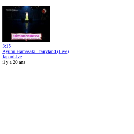
3:15
Ayumi Hamasaki - fairyland (Live)
JapanLive
il y a 20 ans