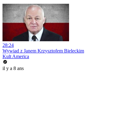
28:24
Wywiad z Janem Krzysztofem Bieleckim
Kult America
il y a 8 ans