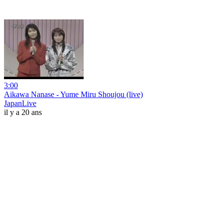
3:00
Aikawa Nanase - Yume Miru Shoujou (live)
JapanLive
il y a 20 ans