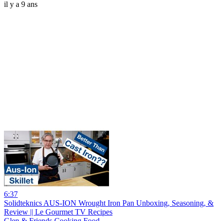
il y a 9 ans
6:37
Solidteknics AUS-ION Wrought Iron Pan Unboxing, Seasoning, &
Review || Le Gourmet TV Recipes
Glen & Friends Cooking Food