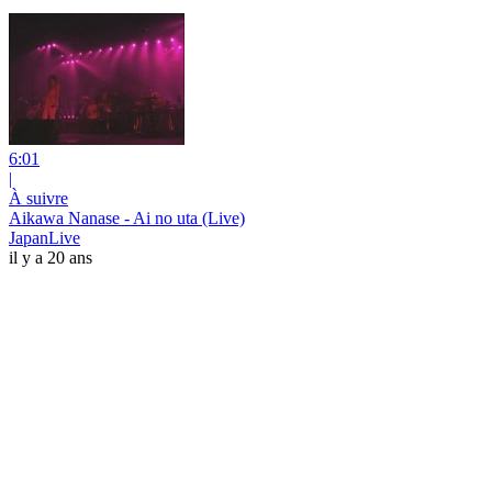
6:01
|
À suivre
Aikawa Nanase - Ai no uta (Live)
JapanLive
il y a 20 ans