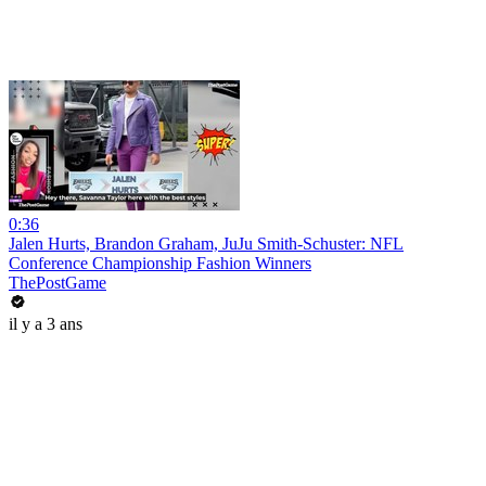
0:36
Jalen Hurts, Brandon Graham, JuJu Smith-Schuster: NFL
Conference Championship Fashion Winners
ThePostGame
il y a 3 ans