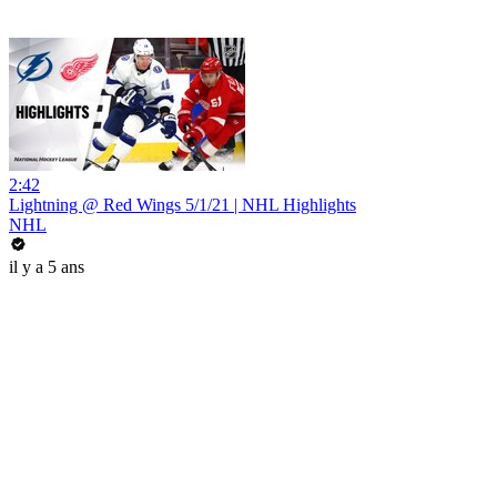
2:42
Lightning @ Red Wings 5/1/21 | NHL Highlights
NHL
il y a 5 ans