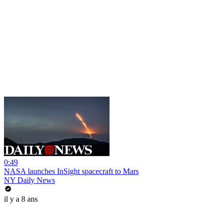
0:49
NASA launches InSight spacecraft to Mars
NY Daily News
il y a 8 ans