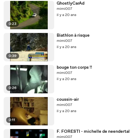
GhostlyCarAd
mimi007
il y a 20 ans
0:23
Biathlon à risque
mimi007
il y a 20 ans
0:39
bouge ton corps !!
mimi007
il y a 20 ans
0:26
coussin-air
mimi007
il y a 20 ans
0:11
F. FORESTI - michelle de neendertal
mimi007