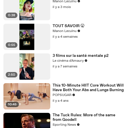
Manon Leculnu
il y a 3 mois
0:38
TOUT SAVOIR 🤫
Manon Leculnu
il y a 4 semaines
0:55
3 films sur la santé mentale p2
Le cinéma d'Amaury
il y a 7 semaines
2:50
This 10-Minute HIIT Core Workout Will
Have Both Your Abs and Lungs Burning
POPSUGAR
il y a 4 ans
10:45
The Tuck Rules: More of the same
from Goodell
Sporting News