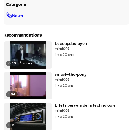
Catégorie
🗞
News
Recommandations
Lecoupducrayon
mimi007
il y a 20 ans
0:40
|
À suivre
smack-the-pony
mimi007
il y a 20 ans
1:04
Effets pervers de la technologie
mimi007
il y a 20 ans
0:15