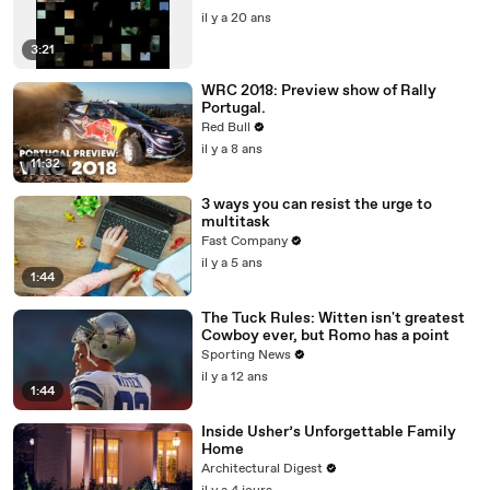
il y a 20 ans
3:21
WRC 2018: Preview show of Rally
Portugal.
Red Bull
il y a 8 ans
11:32
3 ways you can resist the urge to
multitask
Fast Company
il y a 5 ans
1:44
The Tuck Rules: Witten isn't greatest
Cowboy ever, but Romo has a point
Sporting News
il y a 12 ans
1:44
Inside Usher’s Unforgettable Family
Home
Architectural Digest