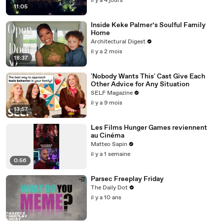
il y a 4 jours
11:05
Inside Keke Palmer’s Soulful Family
Home
Architectural Digest
il y a 2 mois
18:37
'Nobody Wants This' Cast Give Each
Other Advice for Any Situation
SELF Magazine
il y a 9 mois
13:57
Les Films Hunger Games reviennent
au Cinéma
Matteo Sapin
il y a 1 semaine
0:56
Parsec Freeplay Friday
The Daily Dot
il y a 10 ans