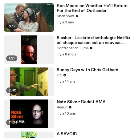
Ron Moore on Whether He’ll Return
For the End of 'Outlander'
SheKnows
il y a 3 ans
6:17
Slasher : La série d'anthologie Netflix
où chaque saison est un nouveau
massacre intelligent et jouissif
Contrebande Films
il y a 8 mois
1:21
Sunny Days with Chris Gethard
IFC
il y a 14 ans
2:40
Nate Silver: Reddit AMA
Reddit
il y a 10 ans
11:34
A SAVOIR