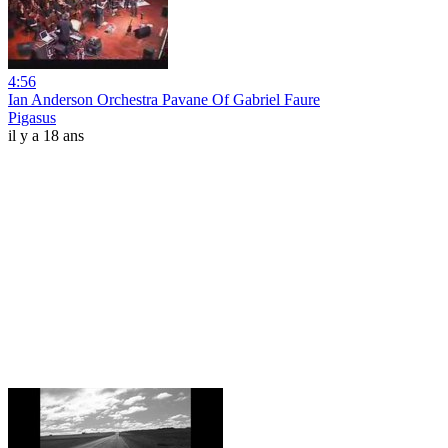
4:56
Ian Anderson Orchestra Pavane Of Gabriel Faure
Pigasus
il y a 18 ans