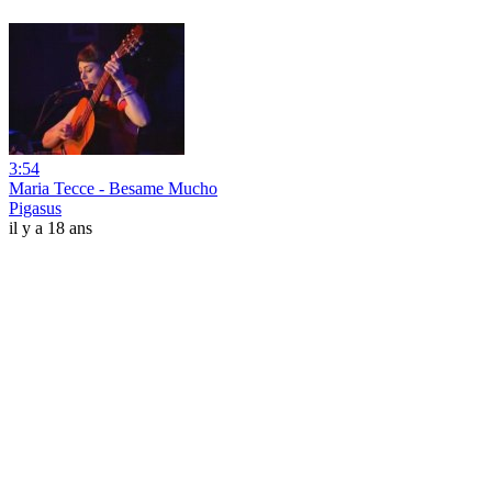
3:54
Maria Tecce - Besame Mucho
Pigasus
il y a 18 ans