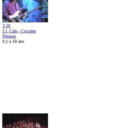
3:30
J.J. Cale - Cocaine
Pigasus
il y a 18 ans