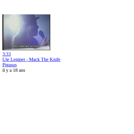
3:33
Ute Lemper - Mack The Knife
Pigasus
il y a 18 ans