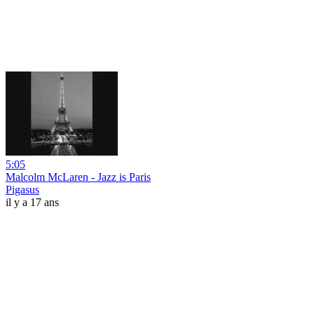
5:05
Malcolm McLaren - Jazz is Paris
Pigasus
il y a 17 ans