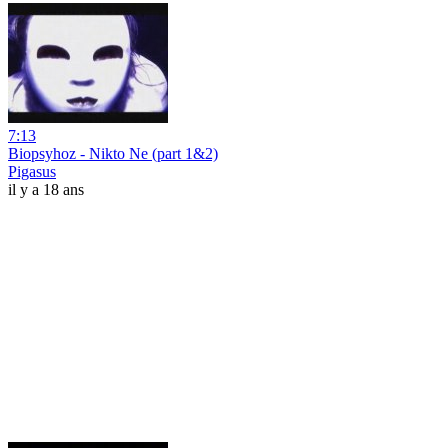
7:13
Biopsyhoz - Nikto Ne (part 1&2)
Pigasus
il y a 18 ans