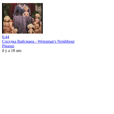
6:44
Соседка Вайсмана - Weissman's Neighbour
Pigasus
il y a 18 ans