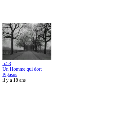
5:53
Un Homme qui dort
Pigasus
il y a 18 ans