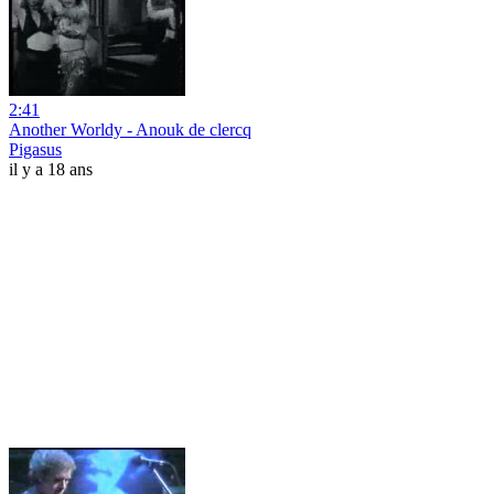
2:41
Another Worldy - Anouk de clercq
Pigasus
il y a 18 ans