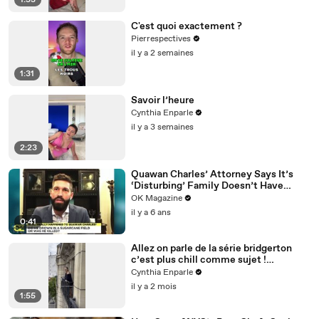
1:53
C'est quoi exactement ?
Pierrespectives
il y a 2 semaines
1:31
Savoir l’heure
Cynthia Enparle
il y a 3 semaines
2:23
Quawan Charles’ Attorney Says It’s
‘Disturbing’ Family Doesn’t Have
Answers — Watch
OK Magazine
il y a 6 ans
0:41
Allez on parle de la série bridgerton
c’est plus chill comme sujet !
#histoire
Cynthia Enparle
il y a 2 mois
1:55