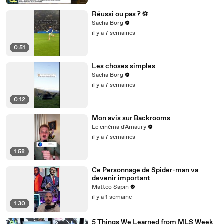
Réussi ou pas ? ⚽️
Sacha Borg
il y a 7 semaines
0:51
Les choses simples
Sacha Borg
il y a 7 semaines
0:12
Mon avis sur Backrooms
Le cinéma d'Amaury
il y a 7 semaines
1:58
Ce Personnage de Spider-man va
devenir important
Matteo Sapin
il y a 1 semaine
1:30
5 Things We Learned from MLS Week