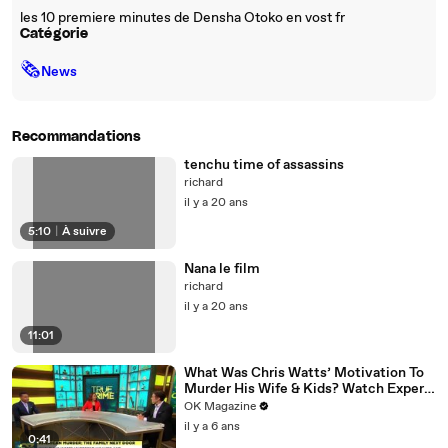
les 10 premiere minutes de Densha Otoko en vost fr
Catégorie
🗞
News
Recommandations
tenchu time of assassins
richard
il y a 20 ans
5:10
|
À suivre
Nana le film
richard
il y a 20 ans
11:01
What Was Chris Watts’ Motivation To
Murder His Wife & Kids? Watch Expert
Weigh In
OK Magazine
il y a 6 ans
0:41