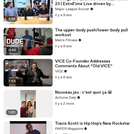
23 | ExtraTime Live driven by
Continental
Major League Soccer
il y a 9 ans
3:21
The upper-body push/lower-body pull
workout
Men's Fitness
il y a 9 ans
0:50
VICE Co-Founder Addresses
Comments About “Old VICE”
VICE
il y a 6 ans
7:53
Nouveau jeu : c’est quoi ça 😭
Antoine Delp
il y a 2 mois
1:20
Travis Scott is Hip Hop's New Rockstar
PAPER Magazine