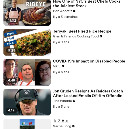
How One of NYC’s Best Chefs Cooks
the Juiciest Steak
Bon Appétit
il y a 5 semaines
11:02
Teriyaki Beef Fried Rice Recipe
Glen & Friends Cooking Food
il y a 8 ans
9:28
COVID-19’s Impact on Disabled People
VICE
il y a 6 ans
4:48
Jon Gruden Resigns As Raiders Coach
After Leaked Emails Of Him Offending
Women, Gays, & Minorites
The Fumble
il y a 5 ans
4:19
🇩🇿🇲🇦
Sacha Borg