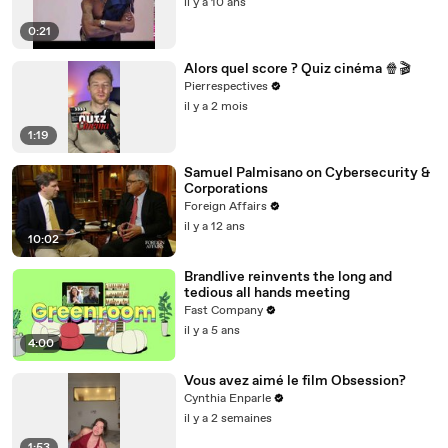
il y a 10 ans
0:21
Alors quel score ? Quiz cinéma 🍿🎬
Pierrespectives
il y a 2 mois
1:19
Samuel Palmisano on Cybersecurity &
Corporations
Foreign Affairs
il y a 12 ans
10:02
Brandlive reinvents the long and
tedious all hands meeting
Fast Company
il y a 5 ans
4:00
Vous avez aimé le film Obsession?
Cynthia Enparle
il y a 2 semaines