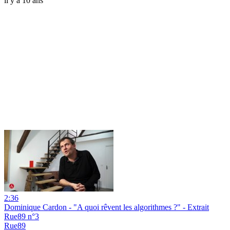
il y a 10 ans
2:36
Dominique Cardon - "A quoi rêvent les algorithmes ?" - Extrait
Rue89 n°3
Rue89