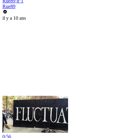
Rue89 n°1
Rue89
il y a 10 ans
0:56