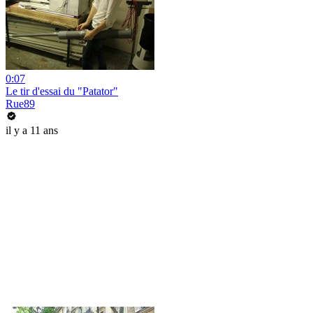
0:07
Le tir d'essai du "Patator"
Rue89
il y a 11 ans