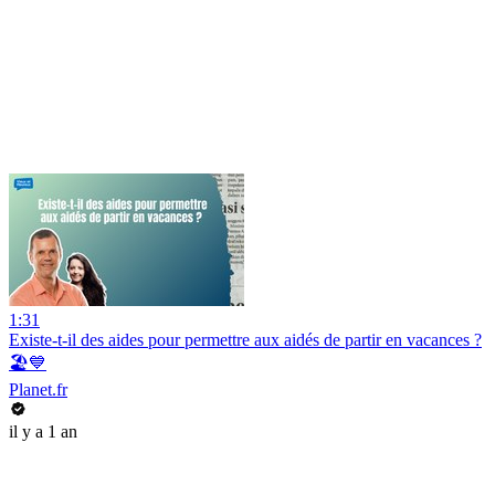
1:31
Existe-t-il des aides pour permettre aux aidés de partir en vacances ?
🏖️💙
Planet.fr
il y a 1 an