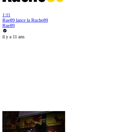
1:11
Rue89 lance la Ruche89
Rue89
il y a 11 ans