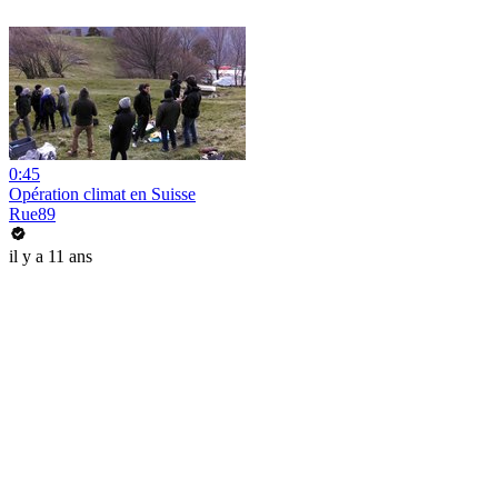
0:45
Opération climat en Suisse
Rue89
il y a 11 ans