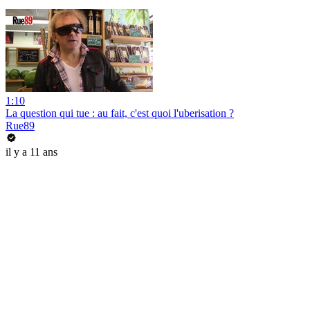
1:10
La question qui tue : au fait, c'est quoi l'uberisation ?
Rue89
il y a 11 ans