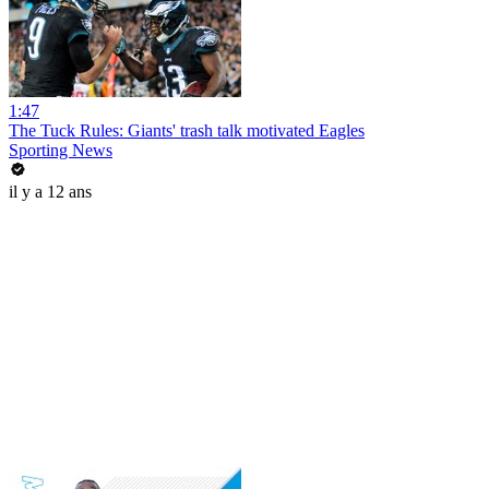
1:47
The Tuck Rules: Giants' trash talk motivated Eagles
Sporting News
il y a 12 ans