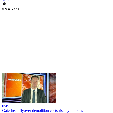
il y a 5 ans
0:45
Gateshead flyover demolition costs rise by millions