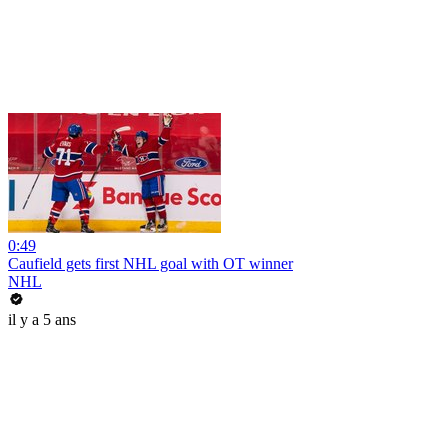
0:49
Caufield gets first NHL goal with OT winner
NHL
il y a 5 ans