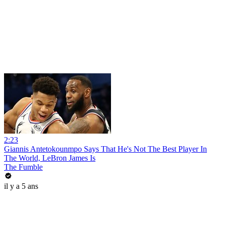
2:23
Giannis Antetokounmpo Says That He's Not The Best Player In
The World, LeBron James Is
The Fumble
il y a 5 ans