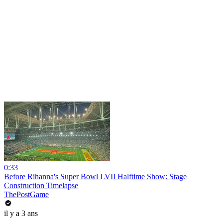
0:33
Before Rihanna's Super Bowl LVII Halftime Show: Stage
Construction Timelapse
ThePostGame
il y a 3 ans