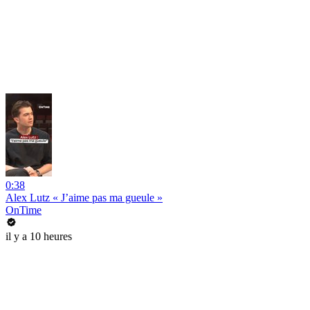
0:38
Alex Lutz « J’aime pas ma gueule »
OnTime
il y a 10 heures