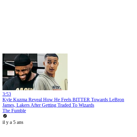
3:53
Kyle Kuzma Reveal How He Feels BITTER Towards LeBron
James, Lakers After Getting Traded To Wizards
The Fumble
il y a 5 ans