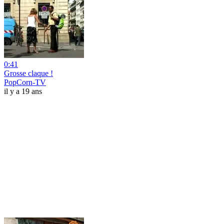
0:41
Grosse claque !
PopCorn-TV
il y a 19 ans