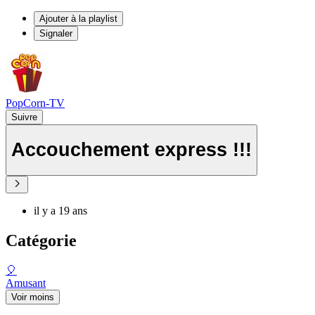
Ajouter à la playlist
Signaler
PopCorn-TV
Suivre
Accouchement express !!!
il y a 19 ans
Catégorie
🎈
Amusant
Voir moins