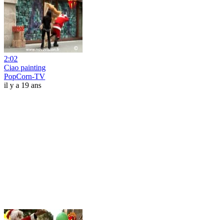
2:02
Ciao painting
PopCorn-TV
il y a 19 ans