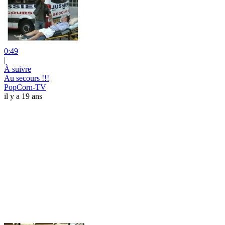
0:49
|
À suivre
Au secours !!!
PopCorn-TV
il y a 19 ans