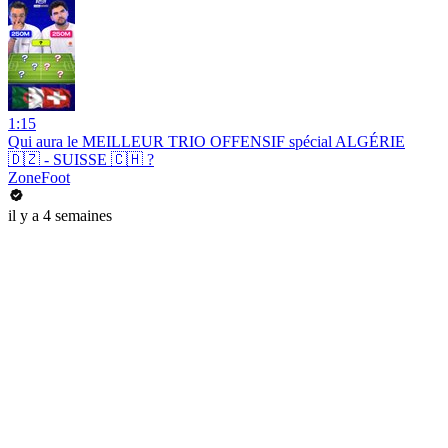
1:15
Qui aura le MEILLEUR TRIO OFFENSIF spécial ALGÉRIE
🇩🇿 - SUISSE 🇨🇭 ?
ZoneFoot
il y a 4 semaines