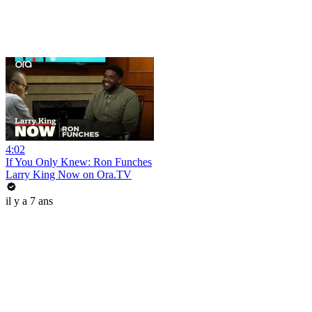
4:02
If You Only Knew: Ron Funches
Larry King Now on Ora.TV
il y a 7 ans