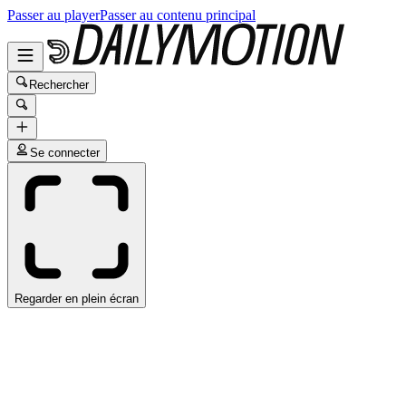
Passer au player
Passer au contenu principal
Rechercher
Se connecter
Regarder en plein écran