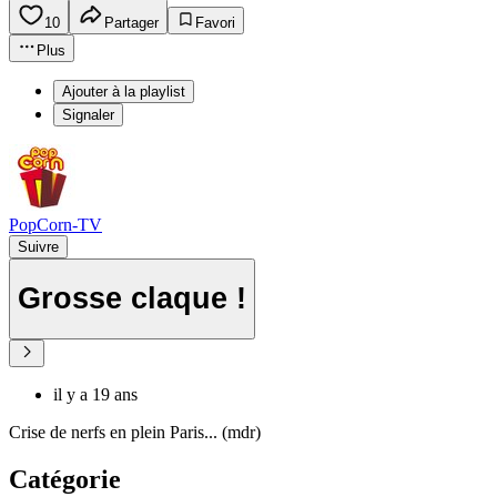
10
Partager
Favori
Plus
Ajouter à la playlist
Signaler
PopCorn-TV
Suivre
Grosse claque !
il y a 19 ans
Crise de nerfs en plein Paris... (mdr)
Catégorie