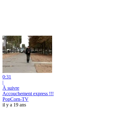
0:31
|
À suivre
Accouchement express !!!
PopCorn-TV
il y a 19 ans