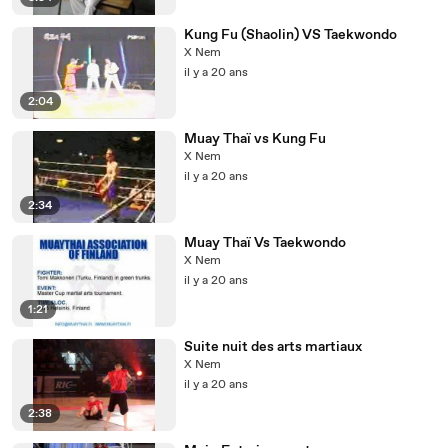
Kung Fu (Shaolin) VS Taekwondo
X Nem
il y a 20 ans
2:04
Muay Thaï vs Kung Fu
X Nem
il y a 20 ans
2:34
Muay Thaï Vs Taekwondo
X Nem
il y a 20 ans
1:21
Suite nuit des arts martiaux
X Nem
il y a 20 ans
2:38