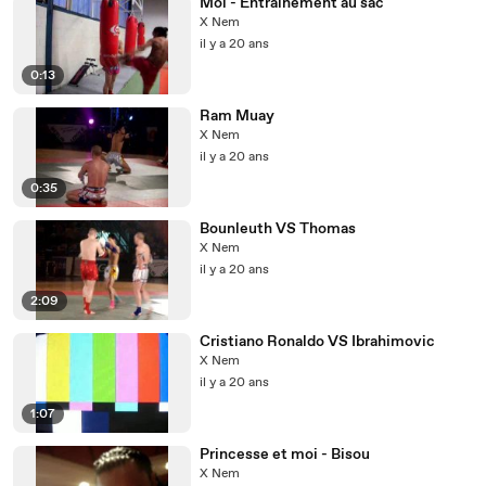
Moi - Entrainement au sac
X Nem
il y a 20 ans
0:13
Ram Muay
X Nem
il y a 20 ans
0:35
Bounleuth VS Thomas
X Nem
il y a 20 ans
2:09
Cristiano Ronaldo VS Ibrahimovic
X Nem
il y a 20 ans
1:07
Princesse et moi - Bisou
X Nem