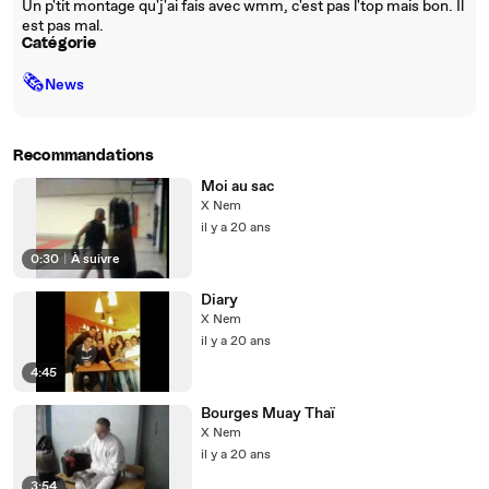
Un p'tit montage qu'j'ai fais avec wmm, c'est pas l'top mais bon. Il
est pas mal.
Catégorie
🗞
News
Recommandations
Moi au sac
X Nem
il y a 20 ans
0:30
|
À suivre
Diary
X Nem
il y a 20 ans
4:45
Bourges Muay Thaï
X Nem
il y a 20 ans
3:54