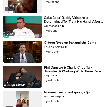
il y a 20 ans
0:07
Cake Boss’ Buddy Valastro Is
Determined To ‘Train His Hand’ After
Accident: Watch
OK Magazine
il y a 6 ans
0:40
Gideon Rose on Iran and the Bomb
Foreign Affairs
il y a 12 ans
5:09
Phil Dunster & Charly Clive Talk
‘Rooster’ & Working With Steve Carell
| Inquiring Minds | Esquire
Esquire
il y a 4 mois
8:11
Nouveau jeu : c’est quoi ça 😭
Antoine Delp
il y a 2 mois