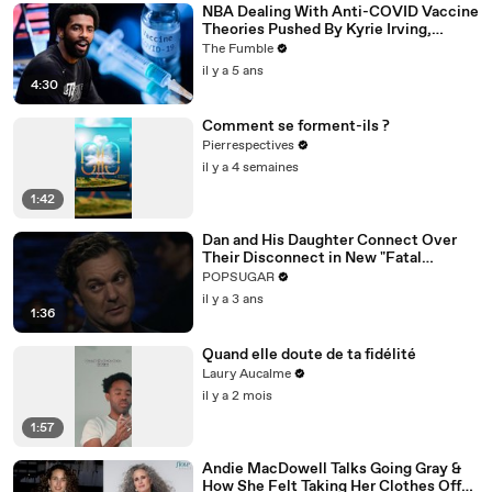
NBA Dealing With Anti-COVID Vaccine
Theories Pushed By Kyrie Irving,
Jonathan Isaac & More
The Fumble
il y a 5 ans
4:30
Comment se forment-ils ?
Pierrespectives
il y a 4 semaines
1:42
Dan and His Daughter Connect Over
Their Disconnect in New "Fatal
Attraction" Exclusive Clip
POPSUGAR
il y a 3 ans
1:36
Quand elle doute de ta fidélité
Laury Aucalme
il y a 2 mois
1:57
Andie MacDowell Talks Going Gray &
How She Felt Taking Her Clothes Off