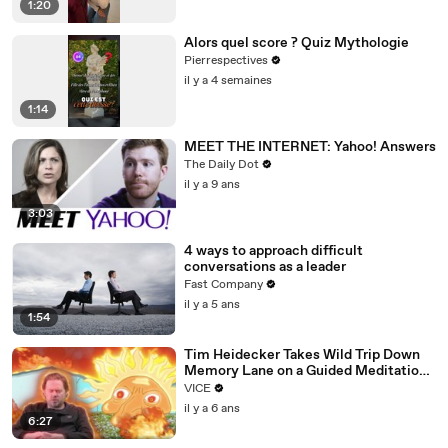
1:20
Alors quel score ? Quiz Mythologie
Pierrespectives
il y a 4 semaines
1:14
MEET THE INTERNET: Yahoo! Answers
The Daily Dot
il y a 9 ans
3:03
4 ways to approach difficult
conversations as a leader
Fast Company
il y a 5 ans
1:54
Tim Heidecker Takes Wild Trip Down
Memory Lane on a Guided Meditation |
Inside My Mind
VICE
il y a 6 ans
6:27