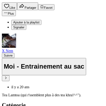
Like
Partager
Favori
Plus
Ajouter à la playlist
Signaler
X Nem
Suivre
Moi - Entrainement au sac
il y a 20 ans
Tea Lamtoa (qui r'ssemblent plus à des tea khra!^^").
Catégorie