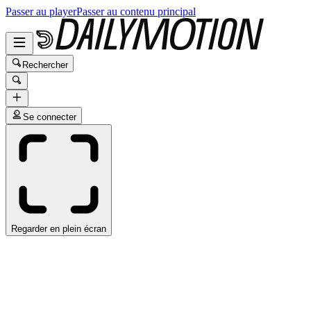
Passer au player
Passer au contenu principal
Rechercher
Se connecter
Regarder en plein écran