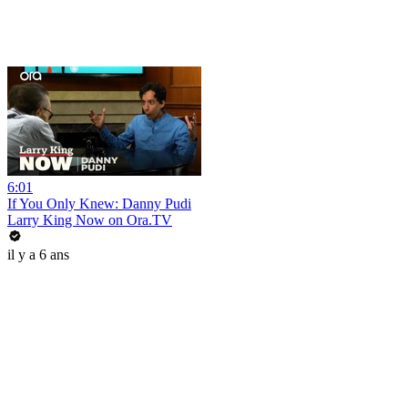
6:01
If You Only Knew: Danny Pudi
Larry King Now on Ora.TV
il y a 6 ans