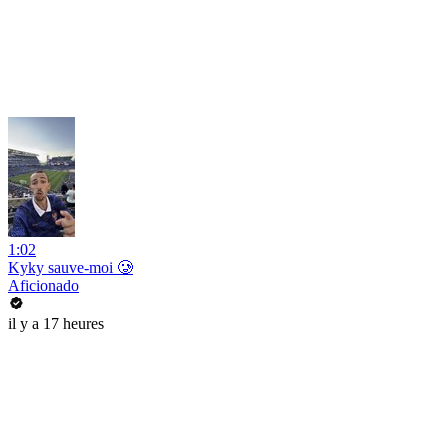
1:02
Kyky sauve-moi 🥲
Aficionado
il y a 17 heures