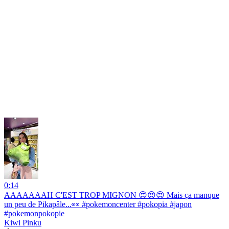
0:14
AAAAAAAH C'EST TROP MIGNON 😍😍😍 Mais ça manque
un peu de Pikapâle...👀 #pokemoncenter #pokopia #japon
#pokemonpokopie
Kiwi Pinku