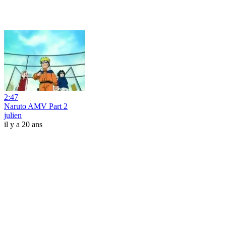
2:47
Naruto AMV Part 2
julien
il y a 20 ans