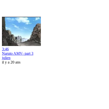
3:46
Naruto AMV- part 3
julien
il y a 20 ans