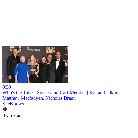
0:30
Who's the Tallest Succession Cast Member | Kieran Culkin,
Matthew Macfadyen, Nicholas Braun
SheKnows
il y a 3 ans