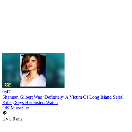
0:47
Shannan Gilbert Was ‘Definitely’ A Victim Of Long Island Serial
Killer, Says Her Sister: Watch
OK Magazine
il y a 6 ans