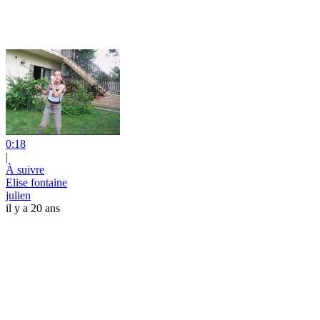
0:18
|
À suivre
Elise fontaine
julien
il y a 20 ans