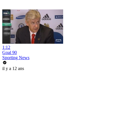
1:12
Goal 90
Sporting News
il y a 12 ans