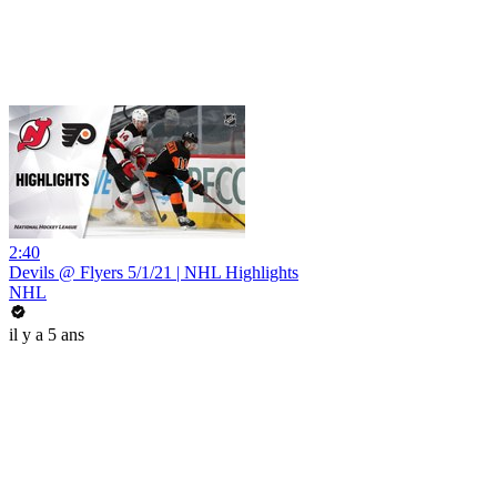
2:40
Devils @ Flyers 5/1/21 | NHL Highlights
NHL
il y a 5 ans