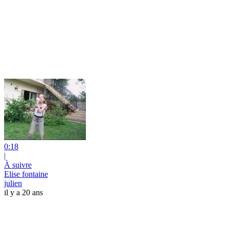
0:18
|
À suivre
Elise fontaine
julien
il y a 20 ans