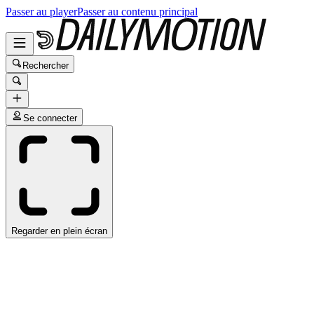
Passer au player
Passer au contenu principal
Rechercher
Se connecter
Regarder en plein écran