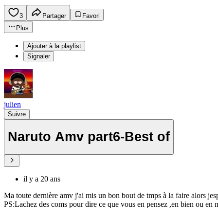
3
Partager
Favori
Plus
Ajouter à la playlist
Signaler
julien
Suivre
Naruto Amv part6-Best of
il y a 20 ans
Ma toute dernière amv j'ai mis un bon bout de tmps à la faire alors jes
PS:Lachez des coms pour dire ce que vous en pensez ,en bien ou en m