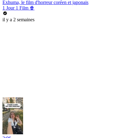
Exhuma, le film d'horreur coréen et japonais
1 Jour 1 Film 🍿
il y a 2 semaines