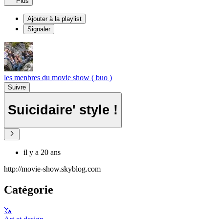
Plus
Ajouter à la playlist
Signaler
les menbres du movie show ( buo )
Suivre
Suicidaire' style !
il y a 20 ans
http://movie-show.skyblog.com
Catégorie
🦄