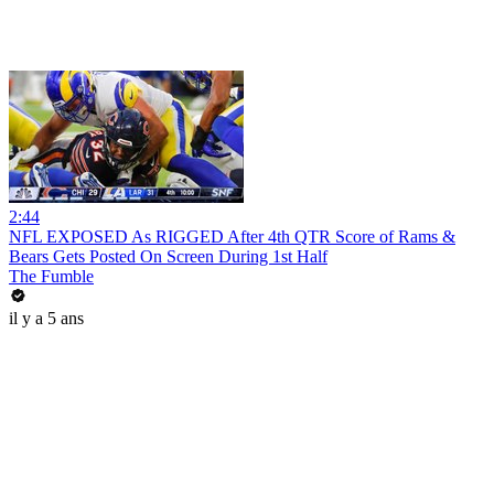
2:44
NFL EXPOSED As RIGGED After 4th QTR Score of Rams &
Bears Gets Posted On Screen During 1st Half
The Fumble
il y a 5 ans