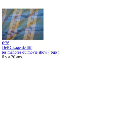
0:26
DéfOnsage de liit'
les menbres du movie show ( buo )
il y a 20 ans