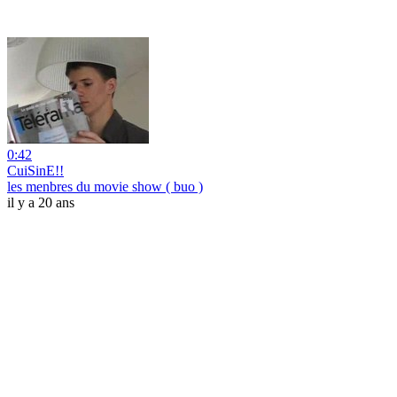
0:42
CuiSinE!!
les menbres du movie show ( buo )
il y a 20 ans