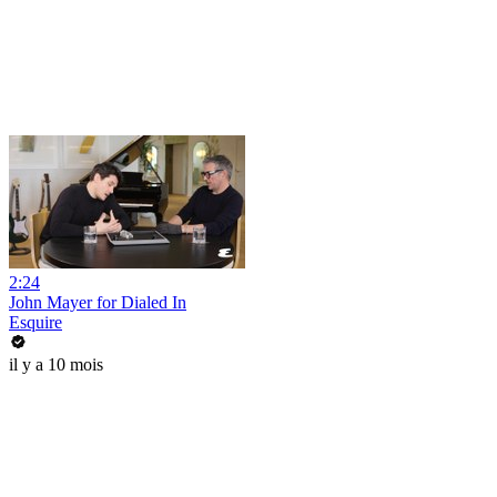
2:24
John Mayer for Dialed In
Esquire
il y a 10 mois