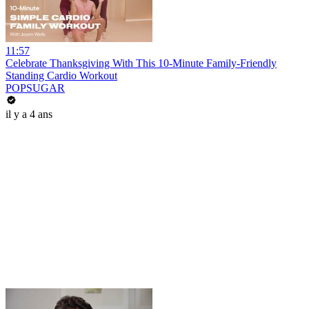
11:57
Celebrate Thanksgiving With This 10-Minute Family-Friendly
Standing Cardio Workout
POPSUGAR
il y a 4 ans