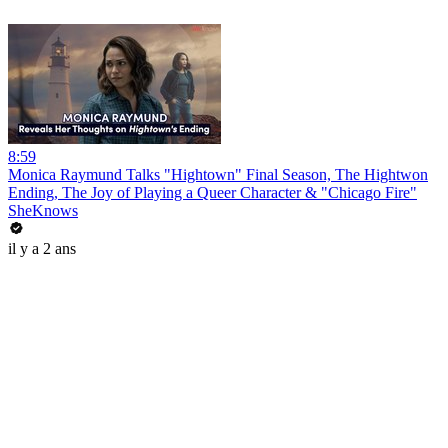
8:59
Monica Raymund Talks "Hightown" Final Season, The Hightwon
Ending, The Joy of Playing a Queer Character & "Chicago Fire"
SheKnows
il y a 2 ans