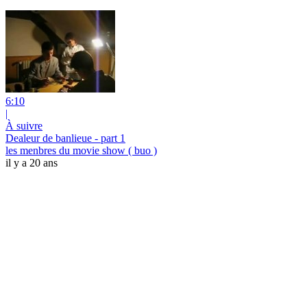
6:10
|
À suivre
Dealeur de banlieue - part 1
les menbres du movie show ( buo )
il y a 20 ans