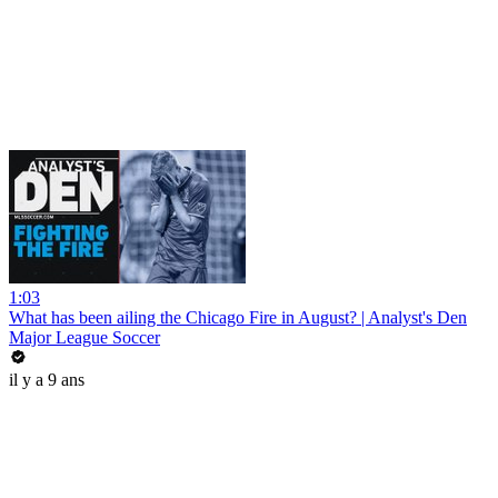
1:03
What has been ailing the Chicago Fire in August? | Analyst's Den
Major League Soccer
il y a 9 ans