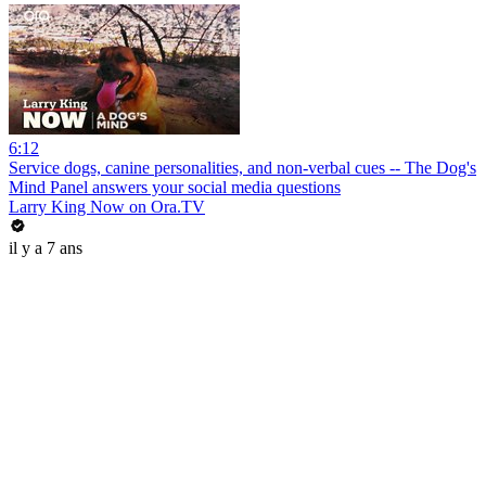
6:12
Service dogs, canine personalities, and non-verbal cues -- The Dog's
Mind Panel answers your social media questions
Larry King Now on Ora.TV
il y a 7 ans