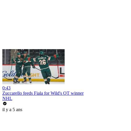
0:43
Zuccarello feeds Fiala for Wild's OT winner
NHL
il y a 5 ans