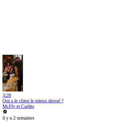
3:28
Qui a le chien le mieux dressé ?
McFly et Carlito
il y a 2 semaines