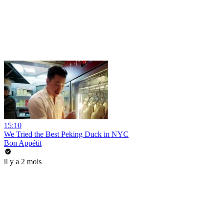
15:10
We Tried the Best Peking Duck in NYC
Bon Appétit
il y a 2 mois