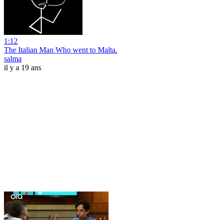
1:12
The Italian Man Who went to Malta.
salma
il y a 19 ans