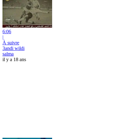
6:06
|
À suivre
3andi wildi
salma
il y a 18 ans