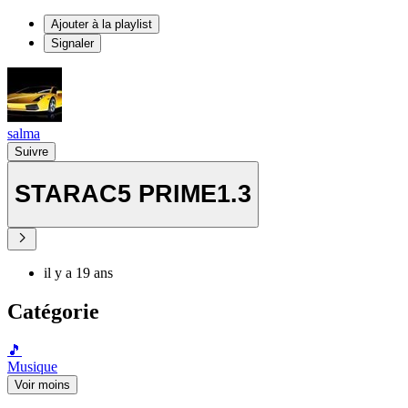
Ajouter à la playlist
Signaler
salma
Suivre
STARAC5 PRIME1.3
il y a 19 ans
Catégorie
🎵
Musique
Voir moins