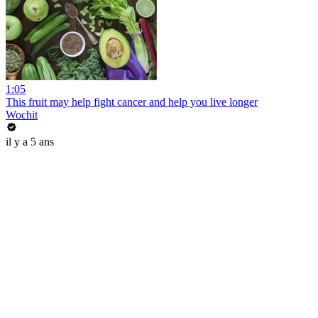
1:05
This fruit may help fight cancer and help you live longer
Wochit
il y a 5 ans