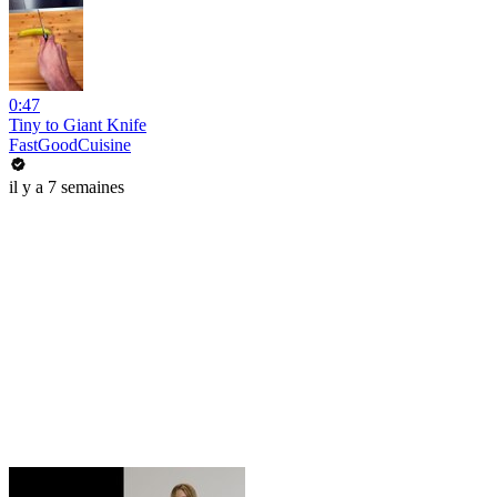
0:47
Tiny to Giant Knife
FastGoodCuisine
il y a 7 semaines