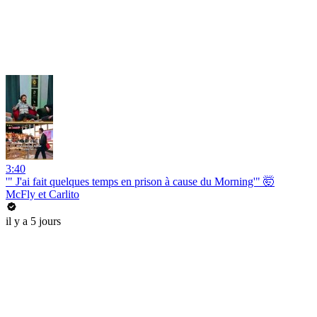
3:40
'" J'ai fait quelques temps en prison à cause du Morning'" 🤯
McFly et Carlito
il y a 5 jours