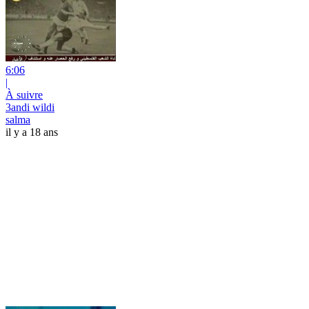
6:06
|
À suivre
3andi wildi
salma
il y a 18 ans