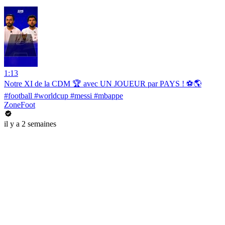
1:13
Notre XI de la CDM 🏆 avec UN JOUEUR par PAYS ! ⚽️🌎
#football #worldcup #messi #mbappe
ZoneFoot
il y a 2 semaines