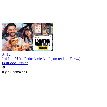
34:12
J’ai Loué Une Petite Amie Au Japon (et bien Pire...)
FastGoodCuisine
il y a 6 semaines