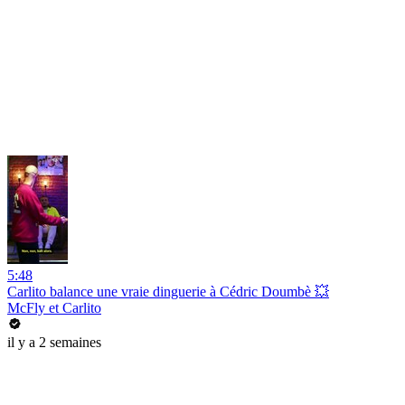
5:48
Carlito balance une vraie dinguerie à Cédric Doumbè 💥
McFly et Carlito
il y a 2 semaines