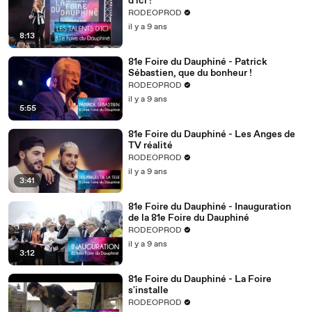
d'ici !
RODEOPROD
il y a 9 ans
8:13
81e Foire du Dauphiné - Patrick
Sébastien, que du bonheur !
RODEOPROD
il y a 9 ans
5:55
81e Foire du Dauphiné - Les Anges de
TV réalité
RODEOPROD
il y a 9 ans
3:41
81e Foire du Dauphiné - Inauguration
de la 81e Foire du Dauphiné
RODEOPROD
il y a 9 ans
3:12
81e Foire du Dauphiné - La Foire
s'installe
RODEOPROD