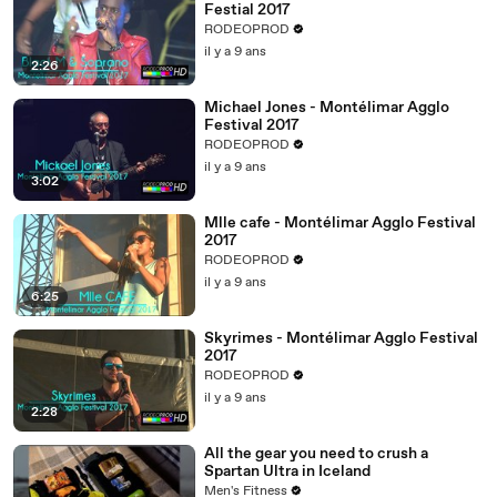
Festial 2017
RODEOPROD
il y a 9 ans
2:26
Michael Jones - Montélimar Agglo
Festival 2017
RODEOPROD
il y a 9 ans
3:02
Mlle cafe - Montélimar Agglo Festival
2017
RODEOPROD
il y a 9 ans
6:25
Skyrimes - Montélimar Agglo Festival
2017
RODEOPROD
il y a 9 ans
2:28
All the gear you need to crush a
Spartan Ultra in Iceland
Men's Fitness