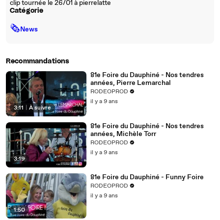
clip tournée le 26/01 à pierrelatte
Catégorie
🗞
News
Recommandations
81e Foire du Dauphiné - Nos tendres
années, Pierre Lemarchal
RODEOPROD
il y a 9 ans
3:11
|
À suivre
81e Foire du Dauphiné - Nos tendres
années, Michèle Torr
RODEOPROD
il y a 9 ans
3:19
81e Foire du Dauphiné - Funny Foire
RODEOPROD
il y a 9 ans
1:50