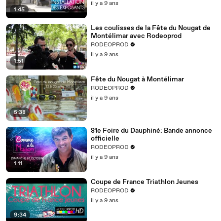
il y a 9 ans
1:45
Les coulisses de la Fête du Nougat de
Montélimar avec Rodeoprod​
RODEOPROD
il y a 9 ans
1:51
Fête du Nougat à Montélimar
RODEOPROD
il y a 9 ans
5:38
81e Foire du Dauphiné: Bande annonce
officielle
RODEOPROD
il y a 9 ans
1:11
Coupe de France Triathlon Jeunes
RODEOPROD
il y a 9 ans
9:34