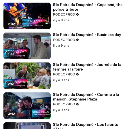
81e Foire du Dauphiné - Copsland, the
police tribute
RODEOPROD
il y a 9 ans
2:42
81e Foire du Dauphiné - Business day
RODEOPROD
il y a 9 ans
1:44
81e Foire du Dauphiné - Journée de la
femme à la foire
RODEOPROD
il y a 9 ans
2:51
81e Foire du Dauphiné - Comme à la
maison, Stéphane Plaza
RODEOPROD
il y a 9 ans
3:42
81e Foire du Dauphiné - Les talents