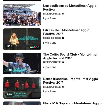
Les coulisses du Montélimar Agglo
Festival
RODEOPROD
il y a 9 ans
3:41
Lili Laville - Montélimar Agglo
Festival 2017
RODEOPROD
il y a 9 ans
4:44
The Celtic Social Club - Montélimar
Agglo festival 2017
RODEOPROD
il y a 9 ans
3:18
Danse irlandaise - Montélimar Agglo
Festival 2017
RODEOPROD
il y a 9 ans
2:19
Black M & Soprano - Montélimar Agglo