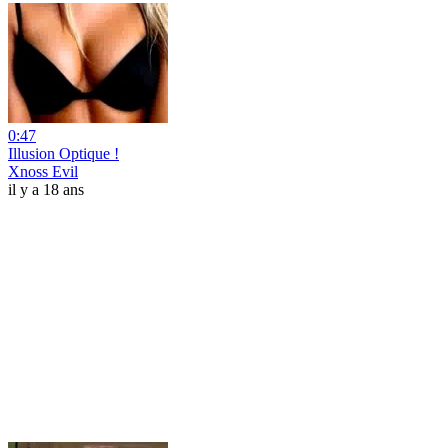
0:47
Illusion Optique !
Xnoss Evil
il y a 18 ans