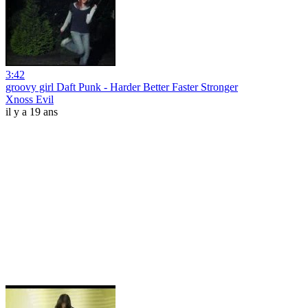
3:42
groovy girl Daft Punk - Harder Better Faster Stronger
Xnoss Evil
il y a 19 ans