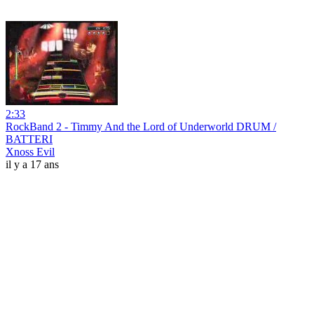
2:33
RockBand 2 - Timmy And the Lord of Underworld DRUM /
BATTERI
Xnoss Evil
il y a 17 ans