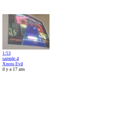
1:53
sample.4
Xnoss Evil
il y a 17 ans