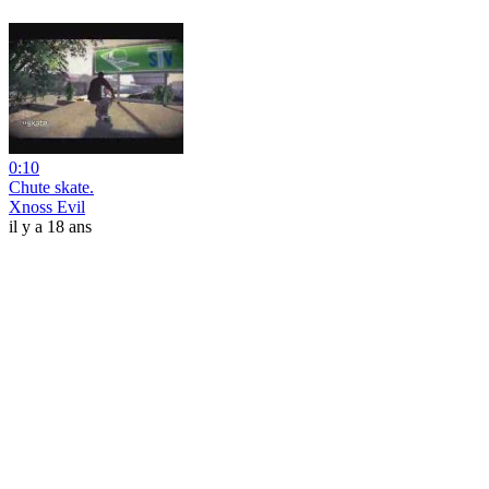
0:10
Chute skate.
Xnoss Evil
il y a 18 ans