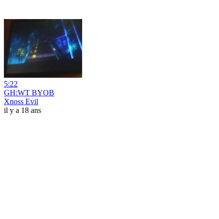
5:22
GH:WT BYOB
Xnoss Evil
il y a 18 ans