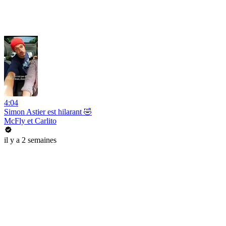
4:04
Simon Astier est hilarant 🤣
McFly et Carlito
il y a 2 semaines