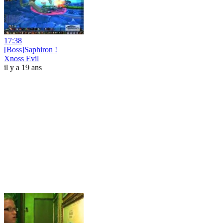
17:38
[Boss]Saphiron !
Xnoss Evil
il y a 19 ans