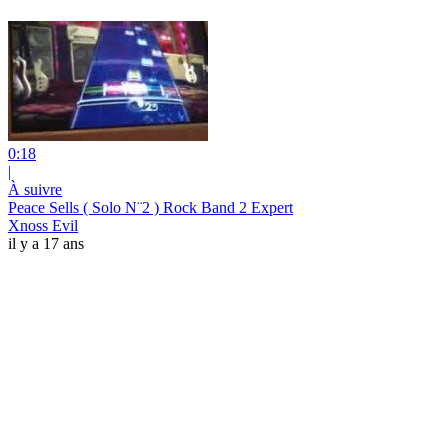
0:18
|
À suivre
Peace Sells ( Solo N¨2 ) Rock Band 2 Expert
Xnoss Evil
il y a 17 ans