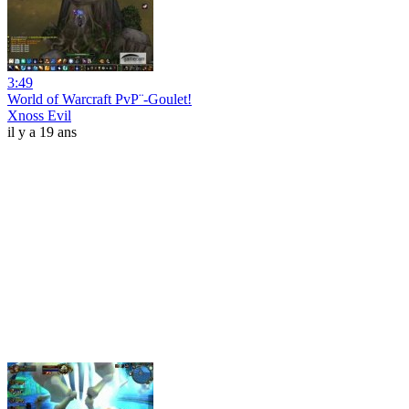
3:49
World of Warcraft PvP¨-Goulet!
Xnoss Evil
il y a 19 ans