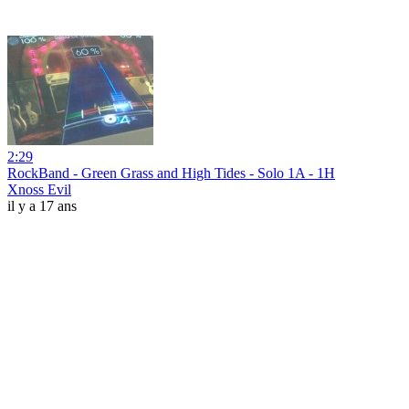
2:29
RockBand - Green Grass and High Tides - Solo 1A - 1H
Xnoss Evil
il y a 17 ans