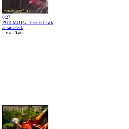
0:27
PUB MOTU - blaster hawk
adrameleck
il y a 20 ans