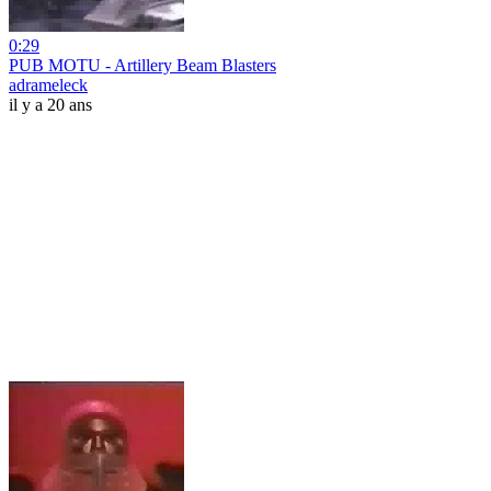
0:29
PUB MOTU - Artillery Beam Blasters
adrameleck
il y a 20 ans