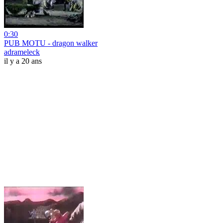
0:30
PUB MOTU - dragon walker
adrameleck
il y a 20 ans