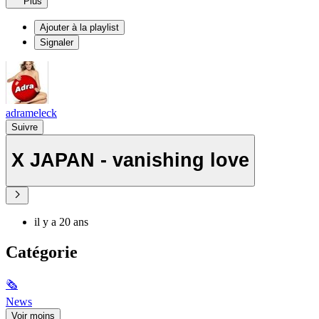
Plus
Ajouter à la playlist
Signaler
adrameleck
Suivre
X JAPAN - vanishing love
il y a 20 ans
Catégorie
🗞
News
Voir moins