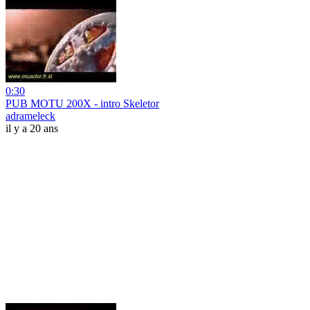
0:30
PUB MOTU 200X - intro Skeletor
adrameleck
il y a 20 ans