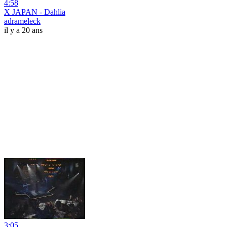
4:58
X JAPAN - Dahlia
adrameleck
il y a 20 ans
3:05