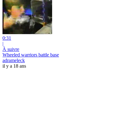
0:31
|
À suivre
Wheeled warriors battle base
adrameleck
il y a 18 ans