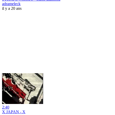
adrameleck
il y a 20 ans
2:40
X JAPAN - X