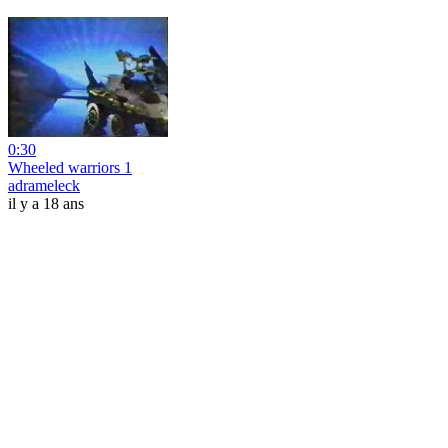
0:30
Wheeled warriors 1
adrameleck
il y a 18 ans