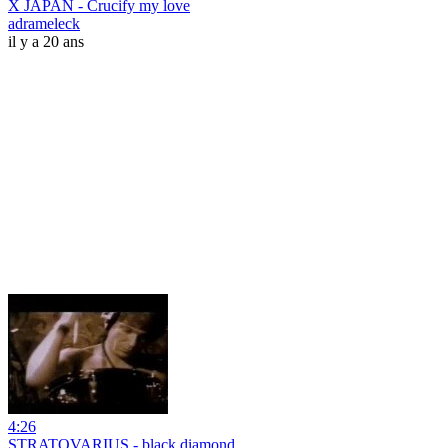
X JAPAN - Crucify my love
adrameleck
il y a 20 ans
4:26
STRATOVARIUS - black diamond