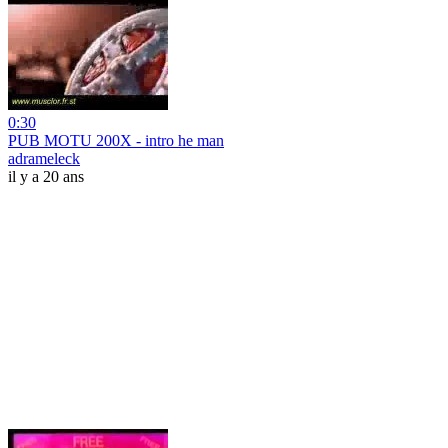
0:30
PUB MOTU 200X - intro he man
adrameleck
il y a 20 ans