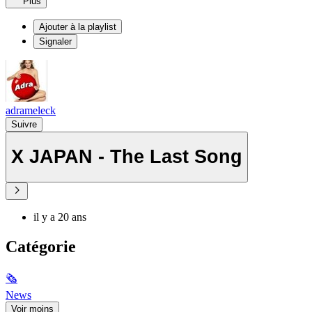
Plus
Ajouter à la playlist
Signaler
adrameleck
Suivre
X JAPAN - The Last Song
il y a 20 ans
Catégorie
🗞
News
Voir moins