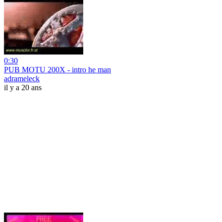
0:30
PUB MOTU 200X - intro he man
adrameleck
il y a 20 ans