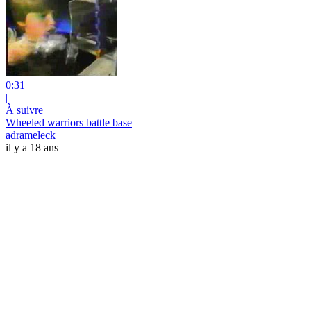
0:31
|
À suivre
Wheeled warriors battle base
adrameleck
il y a 18 ans