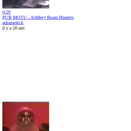
0:29
PUB MOTU - Artillery Beam Blasters
adrameleck
il y a 20 ans