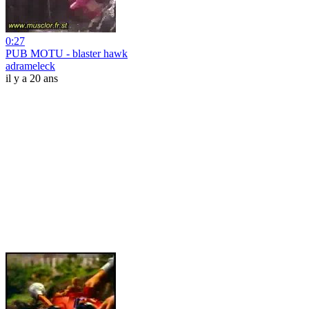
0:27
PUB MOTU - blaster hawk
adrameleck
il y a 20 ans