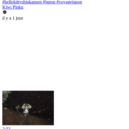
#hellokittyshinkansen #japon #voyagejapon
Kiwi Pinku
il y a 1 jour
2:33