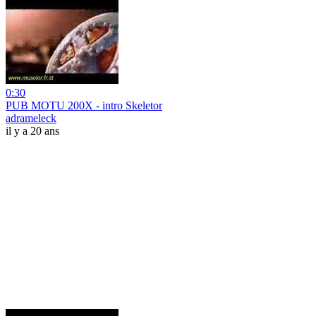
0:30
PUB MOTU 200X - intro Skeletor
adrameleck
il y a 20 ans