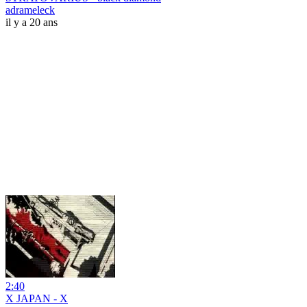
adrameleck
il y a 20 ans
2:40
X JAPAN - X