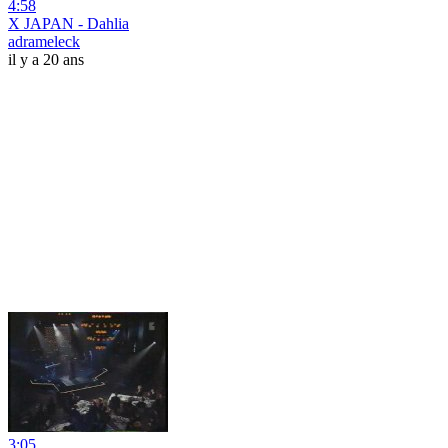
4:58
X JAPAN - Dahlia
adrameleck
il y a 20 ans
3:05