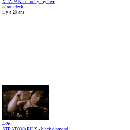
X JAPAN - Crucify my love
adrameleck
il y a 20 ans
4:26
STRATOVARIUS - black diamond