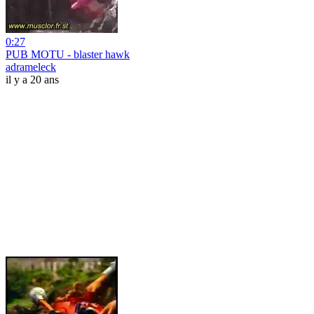
0:27
PUB MOTU - blaster hawk
adrameleck
il y a 20 ans