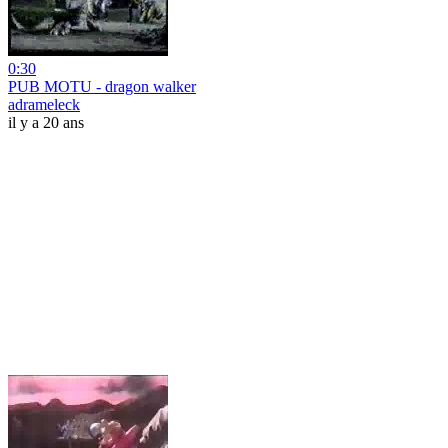
0:30
PUB MOTU - dragon walker
adrameleck
il y a 20 ans