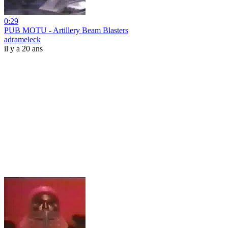
0:29
PUB MOTU - Artillery Beam Blasters
adrameleck
il y a 20 ans