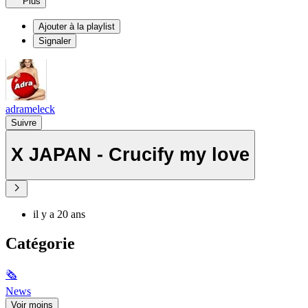
Plus
Ajouter à la playlist
Signaler
adrameleck
Suivre
X JAPAN - Crucify my love
il y a 20 ans
Catégorie
🗞
News
Voir moins