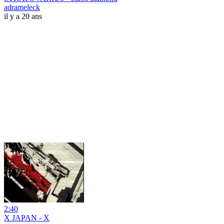
adrameleck
il y a 20 ans
2:40
X JAPAN - X