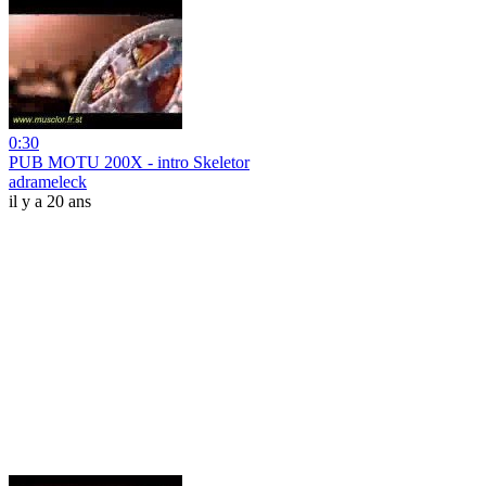
0:30
PUB MOTU 200X - intro Skeletor
adrameleck
il y a 20 ans