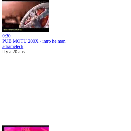
0:30
PUB MOTU 200X - intro he man
adrameleck
il y a 20 ans