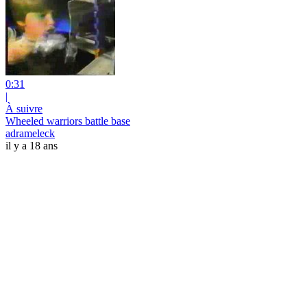
0:31
|
À suivre
Wheeled warriors battle base
adrameleck
il y a 18 ans