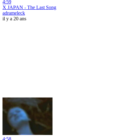
4:59
X JAPAN - The Last Song
adrameleck
il y a 20 ans
4:58