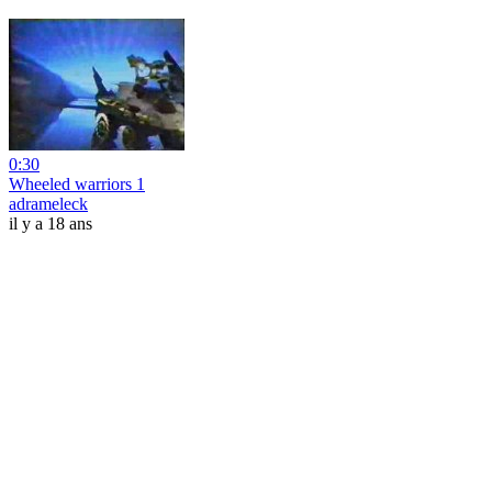
0:30
Wheeled warriors 1
adrameleck
il y a 18 ans