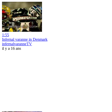
1:55
Infernal varanne in Denmark
infernalvaranneTV
il y a 16 ans