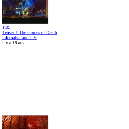
1:05
Teaser-1 The Games of Death
infernalvaranneTV
il y a 18 ans