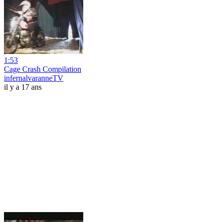
1:53
Cage Crash Compilation
infernalvaranneTV
il y a 17 ans