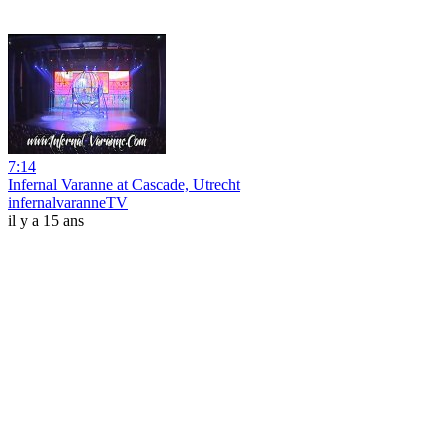
7:14
Infernal Varanne at Cascade, Utrecht
infernalvaranneTV
il y a 15 ans