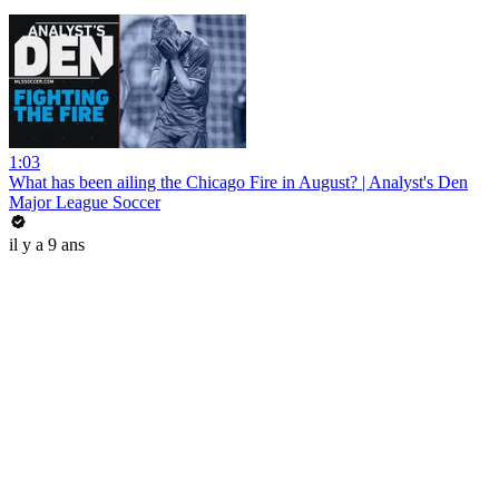
1:03
What has been ailing the Chicago Fire in August? | Analyst's Den
Major League Soccer
il y a 9 ans