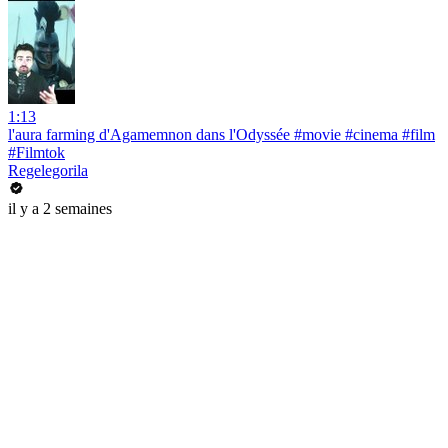
1:13
l'aura farming d'Agamemnon dans l'Odyssée #movie #cinema #film
#Filmtok
Regelegorila
il y a 2 semaines