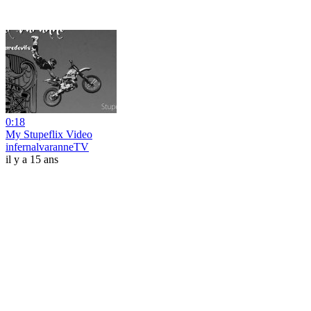
0:18
My Stupeflix Video
infernalvaranneTV
il y a 15 ans