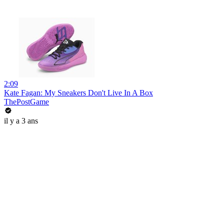
2:09
Kate Fagan: My Sneakers Don't Live In A Box
ThePostGame
il y a 3 ans