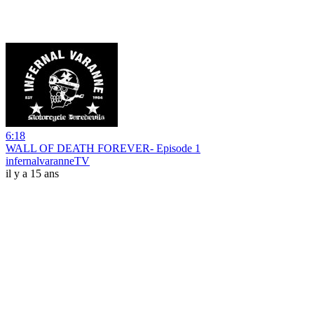
6:18
WALL OF DEATH FOREVER- Episode 1
infernalvaranneTV
il y a 15 ans