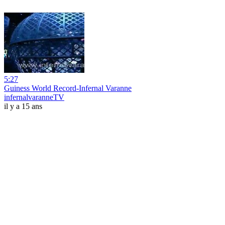
5:27
Guiness World Record-Infernal Varanne
infernalvaranneTV
il y a 15 ans