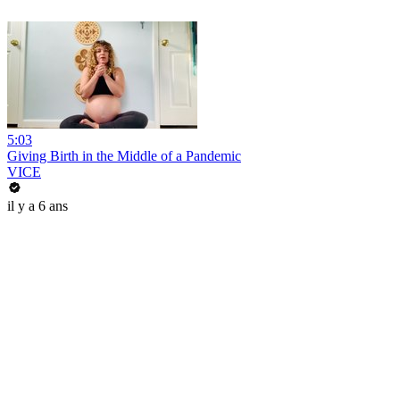
5:03
Giving Birth in the Middle of a Pandemic
VICE
il y a 6 ans