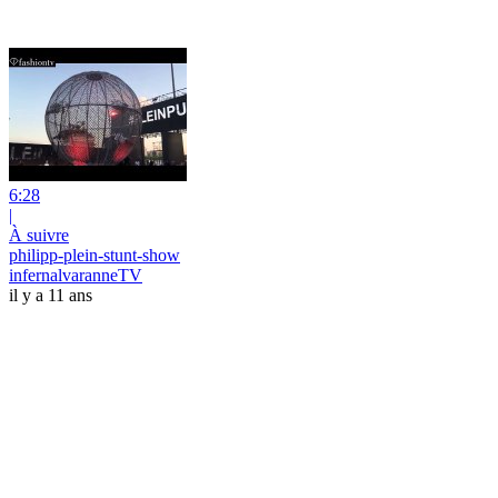
6:28
|
À suivre
philipp-plein-stunt-show
infernalvaranneTV
il y a 11 ans