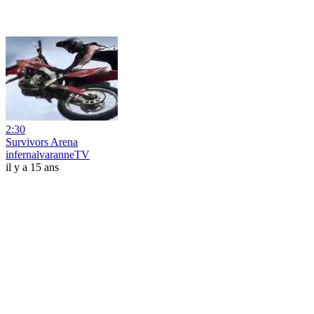
2:30
Survivors Arena
infernalvaranneTV
il y a 15 ans