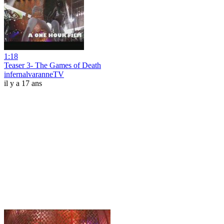
1:18
Teaser 3- The Games of Death
infernalvaranneTV
il y a 17 ans