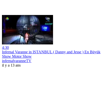
4:30
Infernal Varanne in ISTANBUL ( Danny and Jesse ) En Büyük
Show Motor Show
infernalvaranneTV
il y a 13 ans