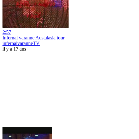
2:57
Infernal varanne Austalasia tour
infernalvaranneTV
il y a 17 ans