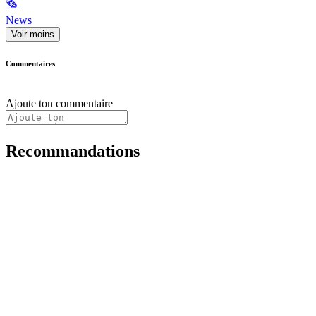
🗞
News
Voir moins
Commentaires
Ajoute ton commentaire
Recommandations